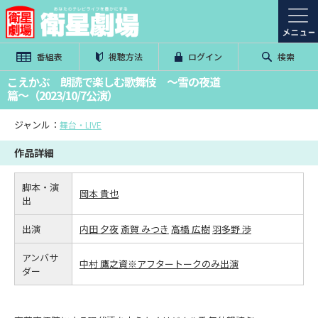
番組表
視聴方法
ログイン
検索
こえかぶ 朗読で楽しむ歌舞伎 ～雪の夜道
篇～（2023/10/7公演）
ジャンル：
舞台・LIVE
作品詳細
脚本・演
岡本 貴也
出
出演
内田 夕夜
斎賀 みつき
高橋 広樹
羽多野 渉
アンバサ
中村 鷹之資※アフタートークのみ出演
ダー