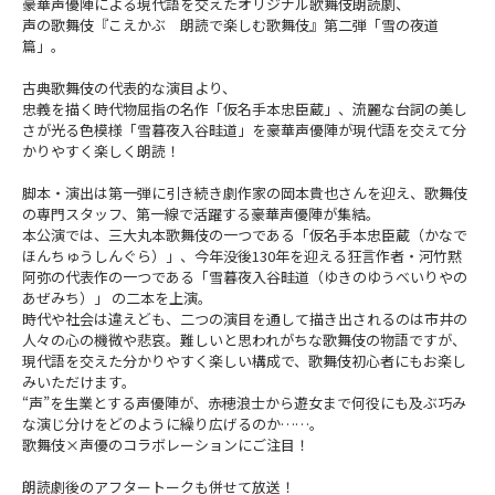
豪華声優陣による現代語を交えたオリジナル歌舞伎朗読劇、
声の歌舞伎『こえかぶ 朗読で楽しむ歌舞伎』第二弾「雪の夜道
篇」。
古典歌舞伎の代表的な演目より、
忠義を描く時代物屈指の名作「仮名手本忠臣蔵」、流麗な台詞の美し
さが光る色模様「雪暮夜入谷畦道」を豪華声優陣が現代語を交えて分
かりやすく楽しく朗読！
脚本・演出は第一弾に引き続き劇作家の岡本貴也さんを迎え、歌舞伎
の専門スタッフ、第一線で活躍する豪華声優陣が集結。
本公演では、三大丸本歌舞伎の一つである「仮名手本忠臣蔵（かなで
ほんちゅうしんぐら）」、今年没後130年を迎える狂言作者・河竹黙
阿弥の代表作の一つである「雪暮夜入谷畦道（ゆきのゆうべいりやの
あぜみち）」 の二本を上演。
時代や社会は違えども、二つの演目を通して描き出されるのは市井の
人々の心の機微や悲哀。難しいと思われがちな歌舞伎の物語ですが、
現代語を交えた分かりやすく楽しい構成で、歌舞伎初心者にもお楽し
みいただけます。
“声”を生業とする声優陣が、赤穂浪士から遊女まで何役にも及ぶ巧み
な演じ分けをどのように繰り広げるのか……。
歌舞伎×声優のコラボレーションにご注目！
朗読劇後のアフタートークも併せて放送！