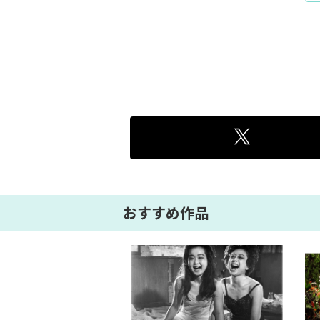
おすすめ作品