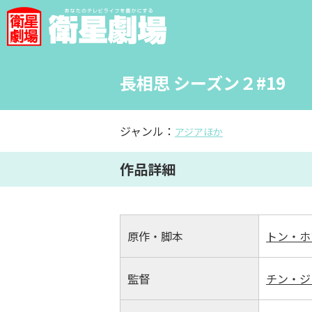
長相思 シーズン２#19
ジャンル：
アジアほか
作品詳細
原作・脚本
トン・ホ
監督
チン・ジ