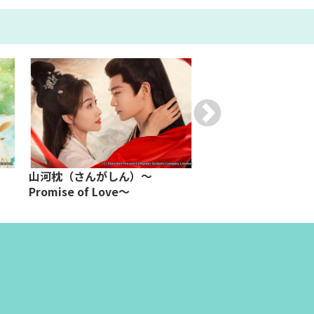
山河枕（さんがしん）～
入青雲
Promise of Love～