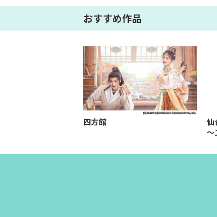
おすすめ作品
乱世に咲く、宿命の
四方館
仙
～