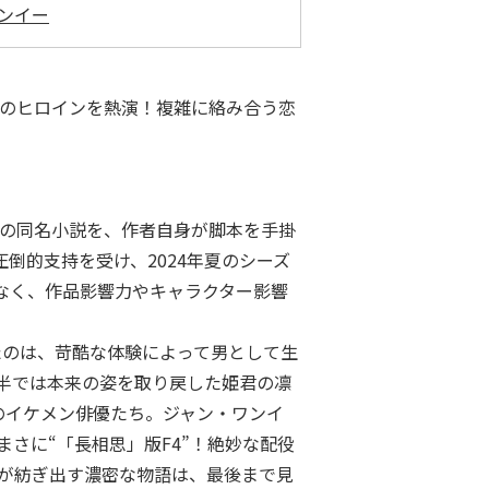
ンイー
二のヒロインを熱演！複雑に絡み合う恋
アの同名小説を、作者自身が脚本を手掛
倒的支持を受け、2024年夏のシーズ
となく、作品影響力やキャラクター影響
したのは、苛酷な体験によって男として生
半では本来の姿を取り戻した姫君の凛
のイケメン俳優たち。ジャン・ワンイ
さに“「長相思」版F4”！絶妙な配役
ちが紡ぎ出す濃密な物語は、最後まで見