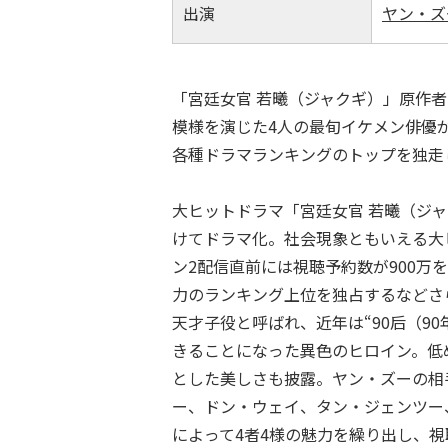
出演
ヤン・ズ
「宮廷女官 若曦（ジャクギ）」原作
模様を演じた4人の最旬イケメン俳優
各種ドラマランキングのトップを独走
大ヒットドラマ「宮廷女官 若曦（ジ
けてドラマ化。社会現象ともいえる大ヒ
ン2配信直前には視聴予約数が900
力のランキング上位を独占するなどさ
天才子役と呼ばれ、近年は“90后（9
きることになった異色のヒロイン。低
とした美しさも披露。ヤン・ズーの相
ー、ドン・ウェイ、タン・ジェンツー
によって4者4様の魅力を繰り出し、