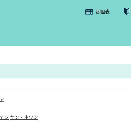
番組表
ア
ェン
ヤン・ホワン