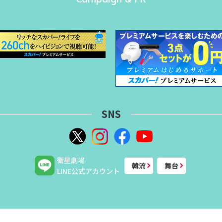
SNS
衛星劇場
韓流
舞台
LINE公式アカウント