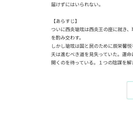
届けずにはいられない。
【あらすじ】
ついに西炎瑲玹は西炎王の座に就き、
を酌み交わす。
しかし瑲玹は国と民のために辰栄馨悦
夭は進むべき道を見失っていた。運命
開くのを待っている。１つの陰謀を解