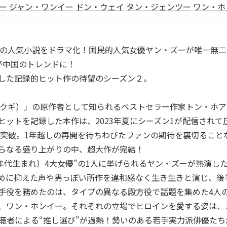
ー
ジャン・ワンイー
ドン・ウェイ
タン・ジェンツー
ワン・ホ
者の人気小説をドラマ化！国民的人気女優ヤン・ズーが唯一無
が中国のトレンドに！
した記録的ヒット作の待望のシーズン２。
ャクギ）」の原作者として知られるベストセラー作家トン・ホ
ットを記録した本作は、2023年夏にシーズン1が配信されて圧
万を突破。1年越しの再開を待ちわびたファンの期待を裏切るこ
らなる盛り上がりの中、超大作が完結！
0年代生まれ）4大女優”の1人に挙げられるヤン・ズーが熱演
めに抑えた声や男っぽい所作を違和感なく生き生きと演じ、後
手役を務めたのは、タイプの異なる殿方役で話題を集めた4人
、ワン・ホンイー。それぞれの立場でヒロインを愛する姿は、ま
視聴者による“推し選び”が過熱！勢いのある若手実力派俳優た