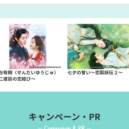
台有樹〈せんだいゆうじゅ〉
七夕の誓い～恋狐妖伝２～
二度目の恋結び～
キャンペーン・PR
Campaign & PR