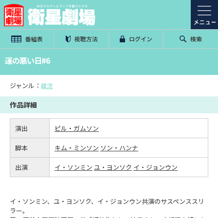
番組表
視聴方法
ログイン
検索
運の悪い日#6
ジャンル：
韓流
作品詳細
演出
ピル・ガムソン
脚本
キム・ミンソン
ソン・ハンナ
出演
イ・ソンミン
ユ・ヨンソク
イ・ジョンウン
イ・ソンミン、ユ・ヨンソク、イ・ジョンウン共演のサスペンススリ
ラー。