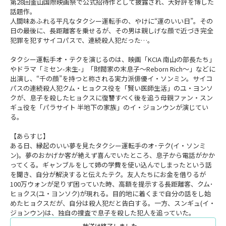
第28回釜山国際映画祭で公式招待作として披露され、大好評を博した
話題作。
人間味あふれる平凡なタクシー運転手の、やけに“運のいい日”。その
日の最後に、長距離客を乗せるが、その男は親しげな顔で近づき完全
犯罪を犯すサイコパスで、連続殺人犯だった…。
タクシー運転手オ・テクを演じるのは、映画「KCIA 南山の部長たち」
やドラマ「ミセン-未生-」「財閥家の末息子～Reborn Rich～」などに
出演し、“千の顔”を持つと称される実力派俳優イ・ソンミン。サイコ
パスの連続殺人犯クム・ヒョクス役を「賢い医師生活」のユ・ヨンソ
クが、息子を殺したヒョクスに復讐すべく後を追う母親ファン・スン
ギュ役を「パラサイト 半地下の家族」のイ・ジョンウンが演じてい
る。
【あらすじ】
ある日、縁起のいい夢を見たタクシー運転手のオ･テク(イ・ソンミ
ン)。夢のおかげか客が絶えず喜んでいたところ、息子から電話がかか
ってくる。ギャンブルをして姉の学費を使い込んでしまったという話
を聞き、自分が解決すると伝えたテク。友人たちにお金を借りるが
100万ウォンが足りず困っていた時、高額を提示する長距離客、クム･
ヒョクス(ユ・ヨンソク)が現れる。目的地に着くまで自分の話をし始
めたヒョクスだが、自分は殺人犯だと告白する。一方、スンギュ(イ・
ジョンウン)は、独自の捜査で息子を殺した犯人を追っていた。
放送は終了しました。