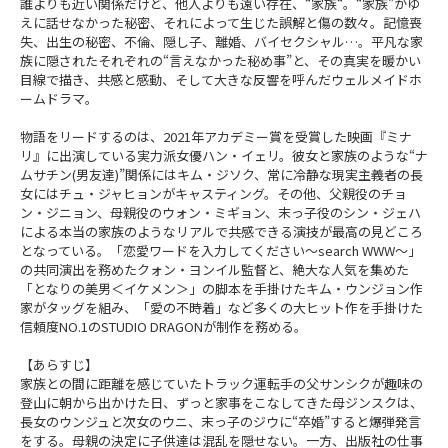
誰よりも近い関係だけど、他人よりも遠い存在、“家族“。“家族”がゆ
えに話せなかった秘密、それによって生じた誤解と傷の数々。記憶喪
失、出生の秘密、不倫、隠し子、離婚、バイセクシャル…。平凡な家
族に隠されたそれぞれの“言えなかった秘め事”と、その真実を暖かい
目線で描き、共感と感動、そして大きな反響を呼んだウェルメイドホ
ームドラマ。
物語をリードするのは、2021年アカデミー賞を受賞した映画『ミナ
リ』に出演している実力派女優ハン・イェリ。彼女と家族のような“ナ
ムサチン(男友達)”関係にはキム・ジソク、常に冷静な現実主義者の長
女にはチュ・ジャヒョンがキャスティング。その他、父親役のチョ
ン・ジニョン、母親役のウォン・ミギョン、末っ子役のシン・ジェハ
による本当の家族のようなリアルで共感できる演技が最高の見どころ
となっている。「恋愛ワードを入力してください～search WWW～」
の共同演出を務めたクォン・ヨンイル監督と、絶大な人気を集めた
「となりの美男＜イケメン＞」の脚本を手掛けたキム・ウンジョン作
家がタッグを組み、「愛の不時着」など多くの大ヒット作を手掛けた
信頼度NO.1のSTUDIO DRAGONが制作を務める。
【あらすじ】
家族との間に距離を感じていたトラック運転手の父サンシクが趣味の
登山に朝から出かけた日、ずっと家事をこなしてきた母ジンスクは、
長女のウンジュと次女のウニ、末っ子のジウに“卒婚”すると爆弾発言
をする。母親の決定に子供達は混乱を隠せない。一方、出版社の仕事