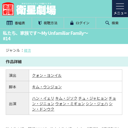
番組表
視聴方法
ログイン
検索
私たち、家族です～My Unfamiliar Family～
#14
ジャンル：
韓流
作品詳細
演出
クォン・ヨンイル
脚本
キム・ウンジョン
ハン・イェリ
キム・ジソク
チュ・ジャヒョン
チョ
出演
ン・ジニョン
ウォン・ミギョン
シン・ジェハ
シ
ン・ドンウク