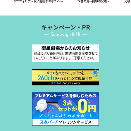
ラブフォビア～愛に臆病なあなたへ～
復讐の渦～因縁の父娘～
元敬
キャンペーン・PR
Campaign & PR