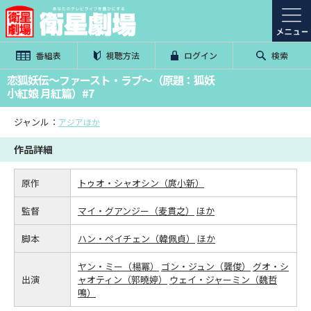
番組表
視聴方法
ログイン
検索
恋狐妖伝～ファースト・ラブ～（原題：狐妖
小紅娘 月紅篇）#7
ジャンル：
アジアほか
作品詳細
原作
トゥオ・シャオシン（庹小新）
監督
マイ・グアンジー（麦貫之）
ほか
脚本
ハン・ペイチェン（韓佩貞）
ほか
ヤン・ミー（楊冪）
ゴン・ジュン（龔俊）
グオ・シ
出演
ャオティン（郭曉婷）
ウェイ・ジャーミン（魏哲
鳴）