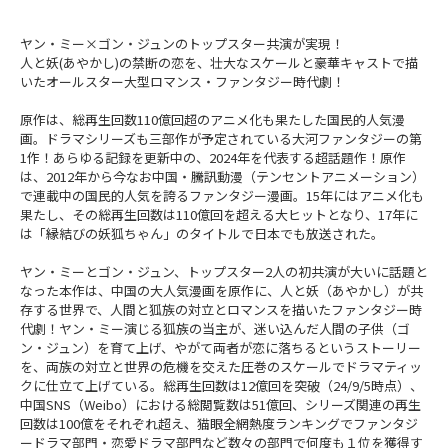
ヤン・ミー×ゴン・ジュンのトップスター共演が実現！
人と妖(あやかし)の禁断の恋を、壮大なスケールと豪華キャストで描
いたオールスター大型ロマンス・ファンタジー時代劇！
原作は、総再生回数110億回超のアニメ化も果たした国民的人気漫
画。ドラマシリーズも三部作が予定されている大河ファンタジーの第
1作！あらゆる記録を更新中の、2024年を代表する超話題作！原作
は、2012年から今なお中国・騰訊動漫（テンセントアニメーション）
で連載中の国民的人気を誇るファンタジー漫画。15年にはアニメ化も
果たし、その総再生回数は110億回を超える大ヒットとなり、17年に
は「縁結びの妖狐ちゃん」のタイトルで日本でも放送された。
ヤン・ミーとゴン・ジュン、トップスター2人の初共演が大いに話題と
なった本作は、中国の大人気漫画を原作に、人と妖（あやかし）が共
存する世界で、人間と狐族の対立とロマンスを描いたファンタジー時
代劇！ヤン・ミー演じる狐族の当主が、迷い込んだ人間の子供（ゴ
ン・ジュン）を育て上げ、やがて両者が恋に落ちるというストーリー
を、両族の対立と世界の危機を交えた圧巻のスケールでドラマティッ
クに仕立て上げている。総再生回数は12億回を突破（24/9/5時点）、
中国SNS（Weibo）における総閲覧数は51億回、シリーズ関連の再生
回数は100億をそれぞれ超え、猫眼全網熱度ランキングでファンタジ
ードラマ部門・恋愛ドラマ部門など数々の部門で何度も１位を獲得す