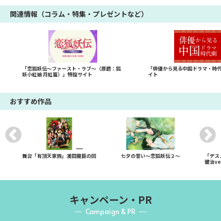
関連情報（コラム・特集・プレゼントなど）
「恋狐妖伝～ファースト・ラブ～（原題：狐
「俳優から見る中国ドラマ・時
妖小紅娘 月紅篇）」特設サイト
イト
おすすめ作品
舞台「有頂天家族」濱田龍臣の回
七夕の誓い～恋狐妖伝２～
「デスノ
健治ve
キャンペーン・PR
Campaign & PR