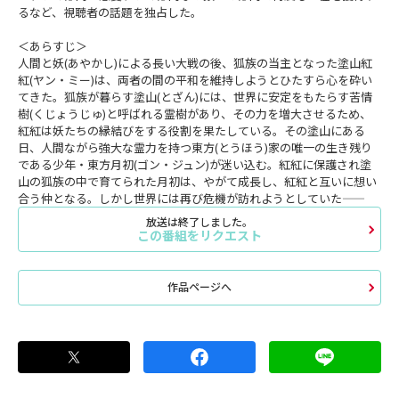
るなど、視聴者の話題を独占した。
＜あらすじ＞
人間と妖(あやかし)による長い大戦の後、狐族の当主となった塗山紅
紅(ヤン・ミー)は、両者の間の平和を維持しようとひたすら心を砕い
てきた。狐族が暮らす塗山(とざん)には、世界に安定をもたらす苦情
樹(くじょうじゅ)と呼ばれる霊樹があり、その力を増大させるため、
紅紅は妖たちの縁結びをする役割を果たしている。その塗山にある
日、人間ながら強大な霊力を持つ東方(とうほう)家の唯一の生き残り
である少年・東方月初(ゴン・ジュン)が迷い込む。紅紅に保護され塗
山の狐族の中で育てられた月初は、やがて成長し、紅紅と互いに想い
合う仲となる。しかし世界には再び危機が訪れようとしていた――
放送は終了しました。
この番組をリクエスト
作品ページへ