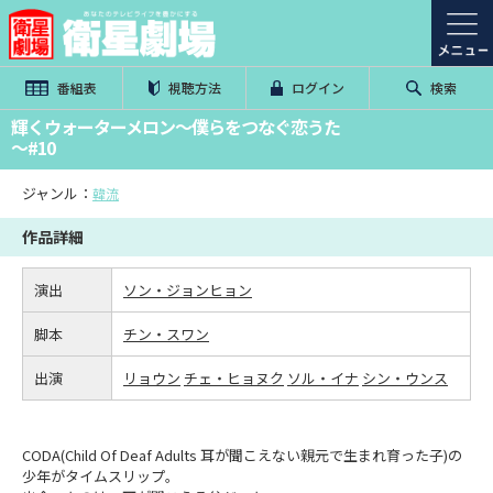
番組表
視聴方法
ログイン
検索
輝くウォーターメロン～僕らをつなぐ恋うた
～#10
ジャンル：
韓流
作品詳細
演出
ソン・ジョンヒョン
脚本
チン・スワン
出演
リョウン
チェ・ヒョヌク
ソル・イナ
シン・ウンス
CODA(Child Of Deaf Adults 耳が聞こえない親元で生まれ育った子)の
少年がタイムスリップ。