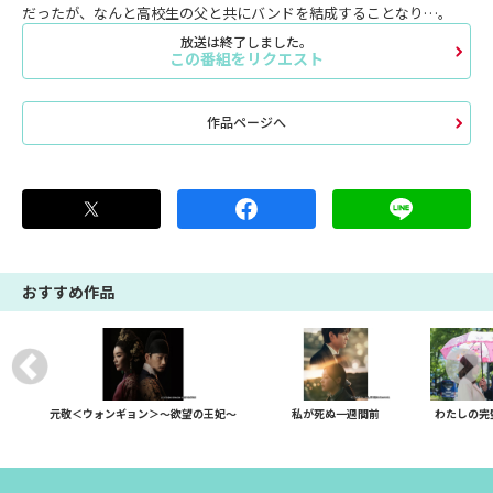
だったが、なんと高校生の父と共にバンドを結成することなり…。
放送は終了しました。
この番組をリクエスト
作品ページへ
おすすめ作品
元敬＜ウォンギョン＞～欲望の王妃～
私が死ぬ一週間前
わたしの完