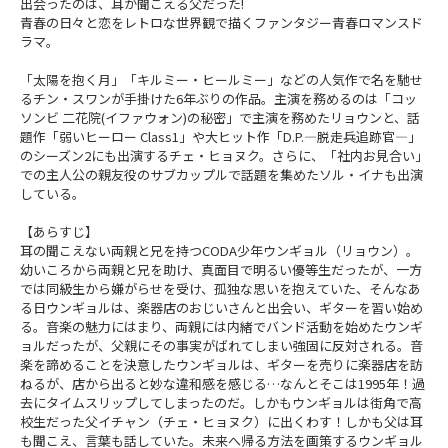
出会ったのは、耳が聞こえる父だった!
青春の日々と恋をレトロな世界観で描くファンタジー青春ロマンスド
ラマ。
「太陽を抱く月」「キルミー・ヒールミー」などの人気作で名を馳せ
るチン・スワンが手掛けた6年ぶりの作品。主演を務めるのは「コッ
ソンビ 二花院(イファウォン)の秘密」で主演を務めたリョウンと、話
題作「弱いヒーロー Class1」や大ヒット作「D.P.―脱走兵追跡官―」
のシーズン2にも出演するチェ・ヒョヌク。さらに、「社内お見合い」
での主人公の親友役のサブカップルで話題を集めたソル・イナも出演
している。
【あらすじ】
耳の聞こえない両親と兄を持つCODA少年ウンギョル（リョウン）。
幼いころから両親と兄を助け、真面目で明るい優等生だったが、一方
では同級生から嫌がらせを受け、孤独な思いを抱えていた、そんなあ
る日ウンギョルは、楽器店のおじいさんと出会い、ギターを習い始め
る。音楽の魅力にはまり、両親には内緒でバンド活動を始めたウンギ
ョルだったが、父親にその事実がばれてしまい強固に反対される。音
楽を諦めることを決意したウンギョルは、ギターを売りに楽器店を訪
ねるが、店から出ると妙な違和感を感じる…なんとそこは1995年！過
去にタイムスリップしてしまったのだ。しかもウンギョルは街角で高
校生だった父イチャン（チェ・ヒョヌク）に出くわす！しかも父は耳
も聞こえ、言葉も話していた。未来へ帰る方法を画策するウンギョル