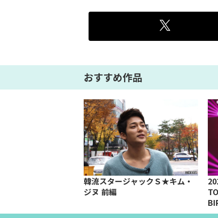
おすすめ作品
 LIVE＜花様年華 on
韓流スタージャックＳ★キム・
20
ilogue＞ ～Japan
ジヌ 前編
TO
BI