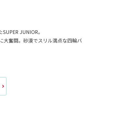
ER JUNIOR。
に大奮闘。砂漠でスリル満点な四輪バ