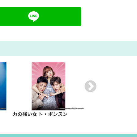
力の強い女 ト・ボンスン
韓流スタージャック
ン・ヒョンソン 後編