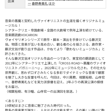
出演
一
春野寿美礼
ほか
音楽の悪魔と契約したヴァイオリニストの生涯を描くオリジナルミュ
ージカル！
シアタークリエ・帝国劇場・全国の大劇場で例年上演を続けている、
音楽朗読劇VOICARION
ヴォイサリオンシリーズで原作・脚本・演出を手掛けている藤沢文
翁。物語と音楽が互いを高め合い、観る者の心を揺さぶる、劇作家・
藤沢文翁が創り出す作品は、かねてより「歌わないミュージカル」と
評されてきた。
そんな藤沢文翁オリジナル作品の一つであり、東宝初の朗読劇として
2012年にシアタークリエで上演した『CROSS ROAD～悪魔のヴァイオ
リニスト パガニーニ～』。2022年にミュージカル化され、その壮大な
世界観と、思わず口ずさみたくなる多彩でダイナミックな音楽で観客
を魅了し大きな反響を呼んだ。今回は、中川晃教、相葉裕樹、山寺宏
一、春野寿美礼などを実力派俳優を迎え、2年ぶりの再演公演の模様
をお届け。
（相葉裕樹、有沙瞳、山寺宏一の出演回を放送。）
＜あらすじ＞
19世紀はまさに音楽に魅了された時代だった。
数多の音楽家が誕生し、人々はその才能を愛で、その美しい調べに酔