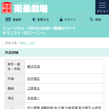
番組表
視聴方法
ログイン
検索
ミュージカル『CROSS ROAD～悪魔のヴァイ
オリニスト パガニーニ～』
ジャンル：
舞台・LIVE
作品詳細
原作・脚
藤沢文翁
本・作詞
作曲
村中俊之
編曲
江草啓太
演出
末永陽一
中川晃教
相葉裕樹
有沙 瞳
元榮菜摘
坂元健児
山寺宏