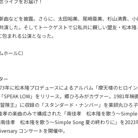
念ライブをお届け！
新曲などを披露。さらに、太田裕美、尾崎亜美、杉山清貴、小
共演した。そしてトークゲストで公私共に親しい盟友・松本隆
に包まれる公演となった。
ラムホールC）
ター
73年に松本隆プロデュースによるアルバム「摩天楼のヒロイン
SPEAK LOW」をリリース。郷ひろみがカヴァー。1981年
年「冒険王」に収録の「スタンダード・ナンバー」を薬師丸ひろ
南佳孝の楽曲のみで構成された「南佳孝 松本隆を歌う～Simple
孝 松本隆を歌う～Simple Song 夏の終わりに」を2023年
iversary コンサートを開催中。