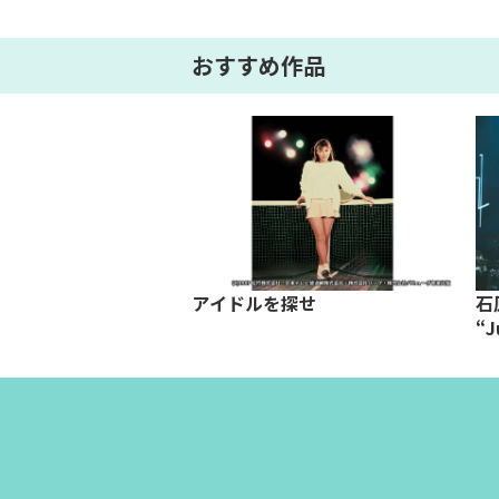
おすすめ作品
ル「この世界の片隅
アイドルを探せ
石原
子・村井良大出演回
“J