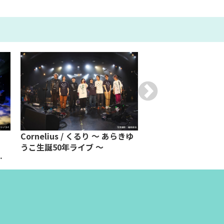
Cornelius / くるり ～ あらきゆ
研ナオコ デビュー5
うこ生誕50年ライブ ～
ンサート