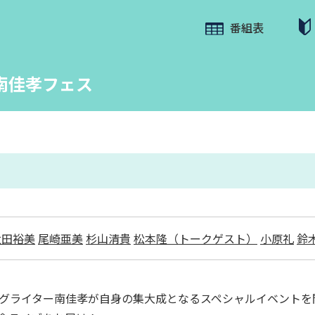
番組表
ive 南佳孝フェス
太田裕美
尾崎亜美
杉山清貴
松本隆（トークゲスト）
小原礼
鈴
ングライター南佳孝が自身の集大成となるスペシャルイベント