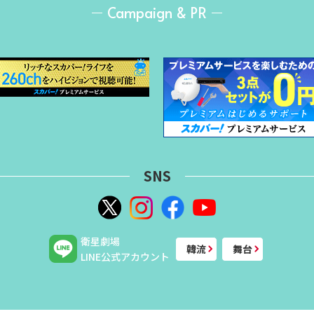
Campaign & PR
SNS
衛星劇場
韓流
舞台
LINE公式アカウント