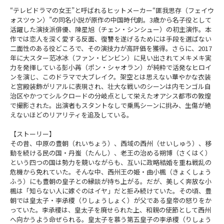
“テレビドラマの女王”と呼ばれるヒットメーカー“匪我思存（フェイウ
ォスツゥン）”の同名小説が原作の中国時代劇。3歳から名子役として
活躍した演技派俳優、陳星旭（チェン・シンシュー）の初主演作。本
作では恋人を深く愛する反面、復讐を遂げるためには手段を選ばない
二面性のある役どころで、その演技力が高評価を獲得。さらに、2017
年に大スター范冰冰（ファン・ビンビン）に見い出されてメキメキ実
力を発揮している彭小苒（ポン・シャオラン）が純粋で活発なヒロイ
ンを演じ、このドラマで大ブレイク。架空とは思えない華やかな衣装
と宮殿装飾がリアルに表現され、壮大な戦いのシーンは内モンゴル自
治区やかつてシルクロードの分岐点として栄えたオアシス都市の敦煌
で撮影された。出演者もスタントなしで乗馬シーンに挑み、生傷が絶
えないほどのリアリティを追及している。
【ストーリー】
その昔、中原の豊朝（れいちょう）、西域の西州（せいしゅう）、移
動を続ける民の国・丹蚩（たんし）、老王の治める朔博（さくはく）
という四つの国は勢力を競いながらも、互いに政略結婚を重ね戦乱の
危機から免れていた。そんな中、西州王の姫・曲小楓（きょくしょう
ふう）にも豊朝の皇子との縁談が持ち上がる。だが、美しく奔放な小
楓は「知らない人に嫁ぐのはイヤ」だと拒み続けていた。その頃、豊
朝では皇太子・李承稷（りしょうしょく）が父である皇帝の怒りをか
っていた。李承稷は、皇太子を廃せられた上、和親の使節として西州
へ向かうよう命ぜられる。皇太子を慕う第五皇子の李承稷（りしょう