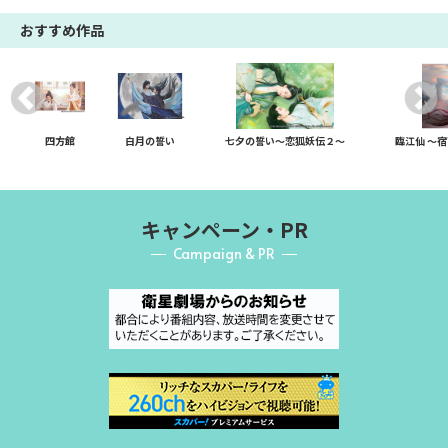
おすすめ作品
四方館
白月の誓い
七夕の誓い～恋狐妖伝２～
臨江仙 ～
キャンペーン・PR
Campaign & PR