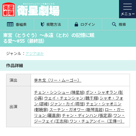
番組表
視聴方法
ログイン
検索
東宮（とうぐう）～永遠（とわ）の記憶に眠
る愛～#55（最終話）
ジャンル：
アジアほか
作品詳細
演出
李木戈（リー・ムーゴー）
チェン・シンシュー (陳星旭)
ポン・シャオラン (彭
小苒)
ウェイ・チェンシャン (魏千翔)
シャオ・フォ
ン (邵峰)
ジァン・カイ (蒋愷)
チェン・シャオニン
出演
(鄭暁寧)
スーチン・ガオワー (斯琴高娃)
ロー・ガー
リョン (羅嘉良)
チャン・ディンハン (張定涵)
ワン・
ジーフェイ (王志飛)
ワン・チュアンイー（王傳一）