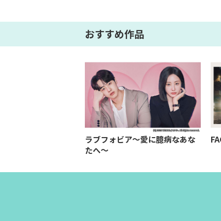
おすすめ作品
璧な秘書
ラブフォビア～愛に臆病なあな
FA
たへ～