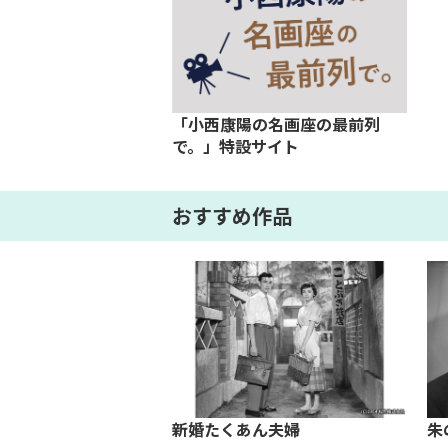
「小西康陽の名画座の最前列
で。」特設サイト
おすすめ作品
た花嫁
新婚たくあん夫婦
朱