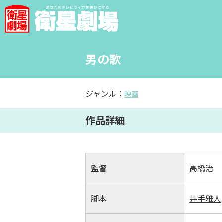
男の歌
ジャンル：
映画
作品詳細
監督
高橋治
脚本
井手雅人