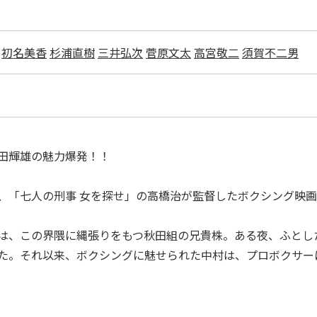
初名美香
杉浦直樹
三井弘次
菅原文太
高宮敬二
須賀不二男
田輝雄の魅力爆発！！
、「七人の刑事 女を探せ」の高橋治が監督したボクシング映
は、この界隈に縄張りをもつ秋田組の兄貴株。ある夜、ふとし
た。それ以来、ボクシングに魅せられた中村は、プロボクサー