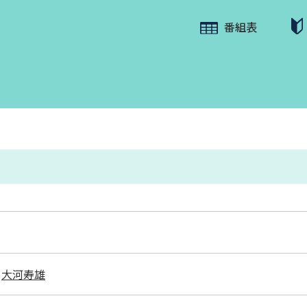
番組表
大河寿雄