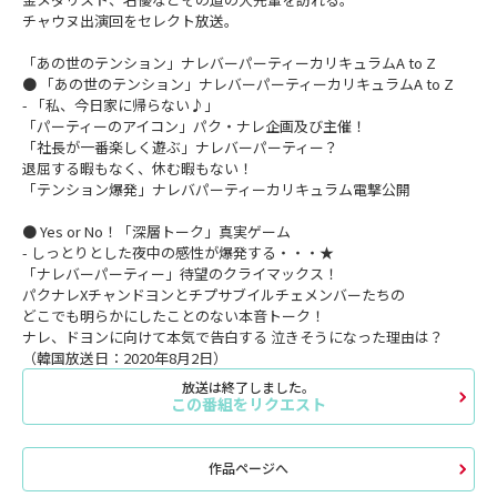
チャウヌ出演回をセレクト放送。
「あの世のテンション」ナレバーパーティーカリキュラムA to Z
● 「あの世のテンション」ナレバーパーティーカリキュラムA to Z
- 「私、今日家に帰らない♪」
「パーティーのアイコン」パク・ナレ企画及び主催！
「社長が一番楽しく遊ぶ」ナレバーパーティー？
退屈する暇もなく、休む暇もない！
「テンション爆発」ナレバパーティーカリキュラム電撃公開
● Yes or No！「深層トーク」真実ゲーム
- しっとりとした夜中の感性が爆発する・・・★
「ナレバーパーティー」待望のクライマックス！
パクナレXチャンドヨンとチプサブイルチェメンバーたちの
どこでも明らかにしたことのない本音トーク！
ナレ、ドヨンに向けて本気で告白する 泣きそうになった理由は？
（韓国放送日：2020年8月2日）
放送は終了しました。
この番組をリクエスト
作品ページへ