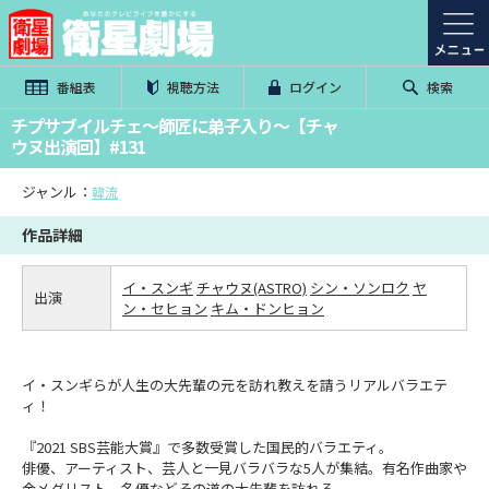
番組表
視聴方法
ログイン
検索
チプサブイルチェ～師匠に弟子入り～【チャ
ウヌ出演回】#131
ジャンル：
韓流
作品詳細
イ・スンギ
チャウヌ(ASTRO)
シン・ソンロク
ヤ
出演
ン・セヒョン
キム・ドンヒョン
イ・スンギらが人生の大先輩の元を訪れ教えを請うリアルバラエテ
ィ！
『2021 SBS芸能大賞』で多数受賞した国民的バラエティ。
俳優、アーティスト、芸人と一見バラバラな5人が集結。有名作曲家や
金メダリスト、名優などその道の大先輩を訪れる。