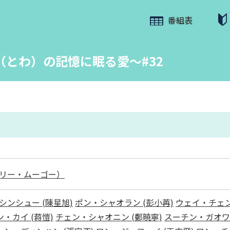
番組表
とわ）の記憶に眠る愛～#32
リー・ムーゴー）
シンシュー (陳星旭)
ポン・シャオラン (彭小苒)
ウェイ・チェン
・カイ (蒋愷)
チェン・シャオニン (鄭暁寧)
スーチン・ガオワー