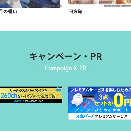
月の誓い
四方館
キャンペーン・PR
Campaign & PR