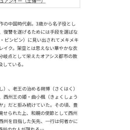
ュアンイー（王傳一）
作の中国時代劇。3歳から名子役とし
、復讐を遂げるためには手段を選ばな
ン・ビンビン）に見い出されてメキメキ
レイク。架空とは思えない華やかな衣
分岐点として栄えたオアシス都市の敦
及している。
し）、老王の治める朔博（さくはく）
、西州王の姫・曲小楓（きょくしょう
ヤ」だと拒み続けていた。その頃、豊
廃せられた上、和親の使節として西州
西州を目指した矢先、一行は何者かに
西州の女人が現れる…。