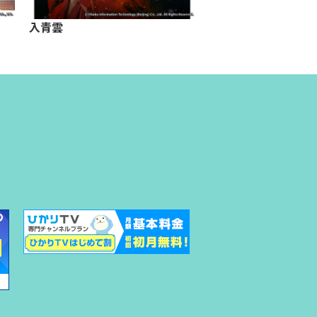
入青雲
与晋長安～乱世に咲
華～