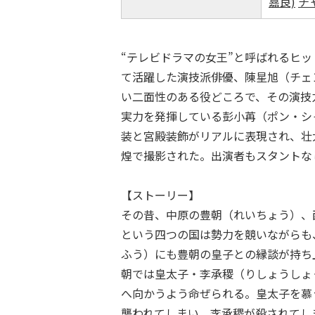
嘉良)
チ
“テレビドラマの女王”と呼ばれるヒ
て活躍した演技派俳優、陳星旭（チェ
い二面性のある役どころで、その演技
実力を発揮している彭小苒（ポン・シ
装と宮殿装飾がリアルに表現され、壮
煌で撮影された。出演者もスタントな
【ストーリー】
その昔、中原の豊朝（れいちょう）、
という四つの国は勢力を競いながらも
ふう）にも豊朝の皇子との縁談が持ち
朝では皇太子・李承稷（りしょうしょ
へ向かうよう命ぜられる。皇太子を慕
襲われてしまい、李承稷が殺されてし