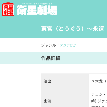
東宮（とうぐう）～永遠（
ジャンル：
アジアほか
作品詳細
演出
李木戈（
チェン・
出演
峰)
ジァン