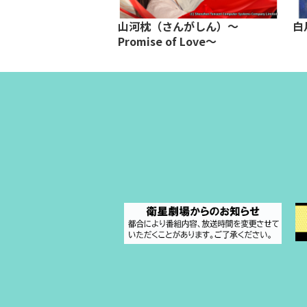
～恋狐妖伝２～
山河枕（さんがしん）～
白
Promise of Love～