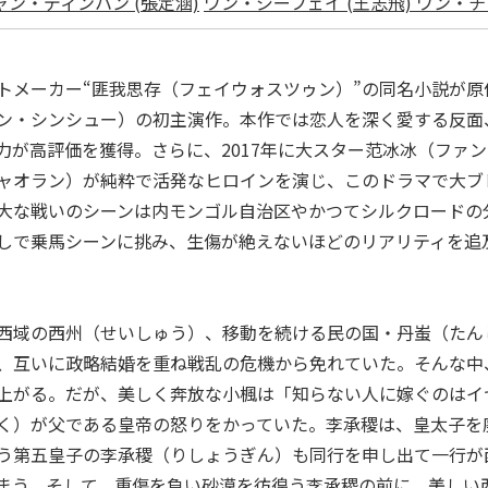
ャン・ディンハン (張定涵)
ワン・ジーフェイ (王志飛)
ワン・チ
ットメーカー“匪我思存（フェイウォスツゥン）”の同名小説が原
ン・シンシュー）の初主演作。本作では恋人を深く愛する反面
力が高評価を獲得。さらに、2017年に大スター范冰冰（ファ
ャオラン）が純粋で活発なヒロインを演じ、このドラマで大ブ
大な戦いのシーンは内モンゴル自治区やかつてシルクロードの
しで乗馬シーンに挑み、生傷が絶えないほどのリアリティを追
西域の西州（せいしゅう）、移動を続ける民の国・丹蚩（たん
、互いに政略結婚を重ね戦乱の危機から免れていた。そんな中
上がる。だが、美しく奔放な小楓は「知らない人に嫁ぐのはイ
く）が父である皇帝の怒りをかっていた。李承稷は、皇太子を
う第五皇子の李承稷（りしょうぎん）も同行を申し出て一行が
まう。そして、重傷を負い砂漠を彷徨う李承稷の前に、美しい