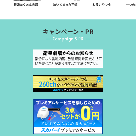
新婚たくあん夫婦
泣いて笑った花嫁
わるいやつら
一つの
キャンペーン・PR
Campaign & PR