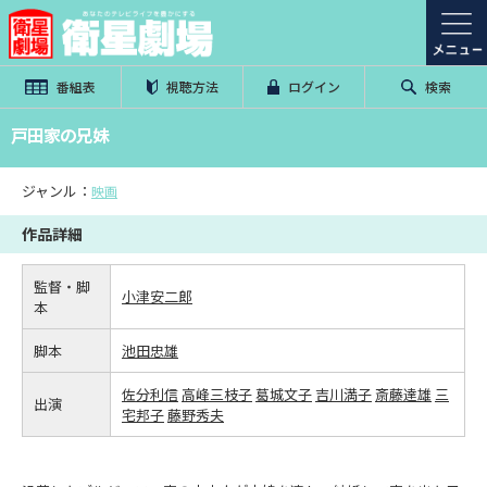
番組表
視聴方法
ログイン
検索
戸田家の兄妹
ジャンル：
映画
作品詳細
監督・脚
小津安二郎
本
脚本
池田忠雄
佐分利信
高峰三枝子
葛城文子
吉川満子
斎藤達雄
三
出演
宅邦子
藤野秀夫