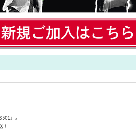
S501」。
送！