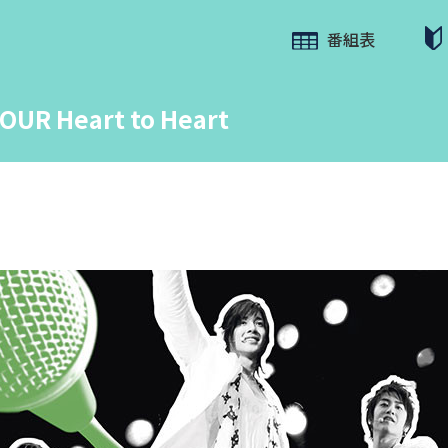
番組表
OUR Heart to Heart