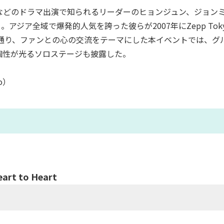
owers」などのドラマ出演で知られるリーダーのヒョンジュン、ジ
1。アジア全域で爆発的人気を誇った彼らが2007年にZepp T
タイトルの通り、ファンとの心の交流をテーマにした本イベントでは
個性が光るソロステージも披露した。
o）
art to Heart