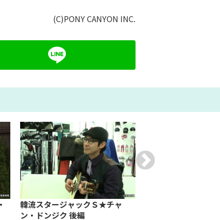
(C)PONY CANYON INC.
・
韓流スタージャックＳ★チャ
2024 LEE JEHOON
ン・ドンジク 後編
FANMEETING in