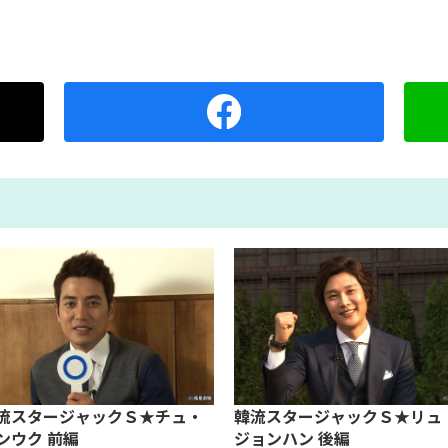
流スタージャックＳ★チュ・
韓流スタージャックＳ★リュ
ンウク 前編
ジョンハン 後編