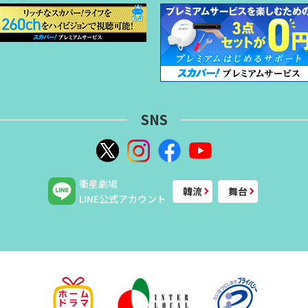
SNS
衛星劇場
韓流
舞台
LINE公式アカウント