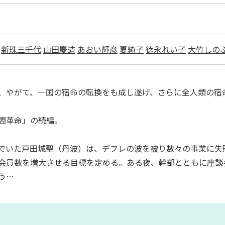
新珠三千代
山田慶造
あおい輝彦
夏純子
徳永れい子
大竹しの
、やがて、一国の宿命の転換をも成し遂げ、さらに全人類の宿
間革命」の続編。
でいた戸田城聖（丹波）は、デフレの波を被り数々の事業に失
会員数を増大させる目標を定める。ある夜、幹部とともに座談
う…