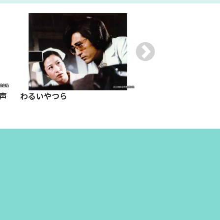
声
わるいやつら
紫 MURASAKI 
スピリッツ