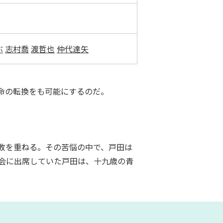
ぶ
志村喬
渡哲也
仲代達矢
命の転換をも可能にするのだ。
敗を重ねる。その苦悩の中で、戸田は
会に出席していた戸田は、十九歳の青