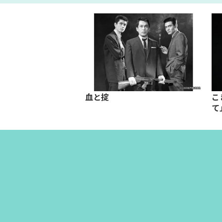
間
血と掟
こ
て