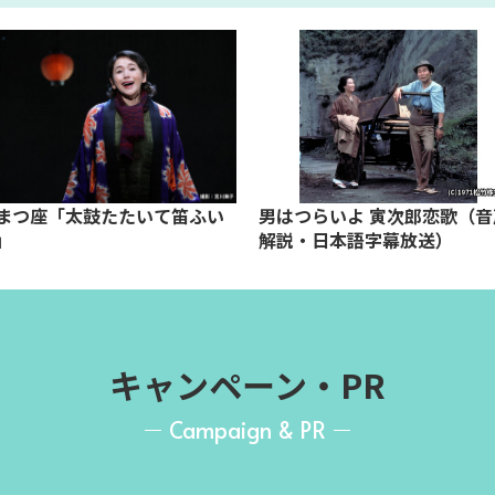
まつ座「太鼓たたいて笛ふい
男はつらいよ 寅次郎恋歌（音
」
解説・日本語字幕放送）
キャンペーン・PR
Campaign & PR