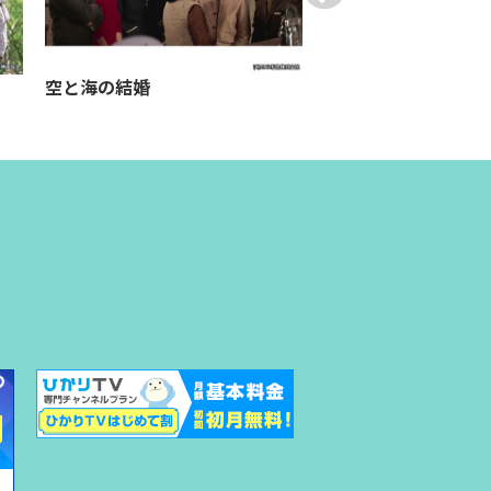
空と海の結婚
赫い髪の女（R-15版