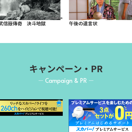
武信嶽傳奇 決斗地獄
午後の遺言状
キャンペーン・PR
Campaign & PR