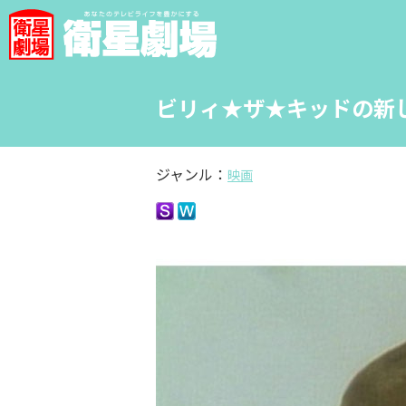
ビリィ★ザ★キッドの新
ジャンル：
映画