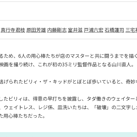
真行寺君枝
原田芳雄
内藤剛志
室井滋
戸浦六宏
石橋蓮司
三宅
るため、6人の用心棒たちが店のマスターと共に闘うまでを描
映画を撮り続け、これが初の35ミリ監督作品となる山川直人。
逃げられたビリィ・ザ・キッドがとぼとぼ歩いていると、奇妙
したビリィは、得意の早打ちを披露し、タダ働きのウェイター
、ウェイトレス、レジ係、皿洗いたちは、「破壊」の二文字し
た用心棒たちだった。