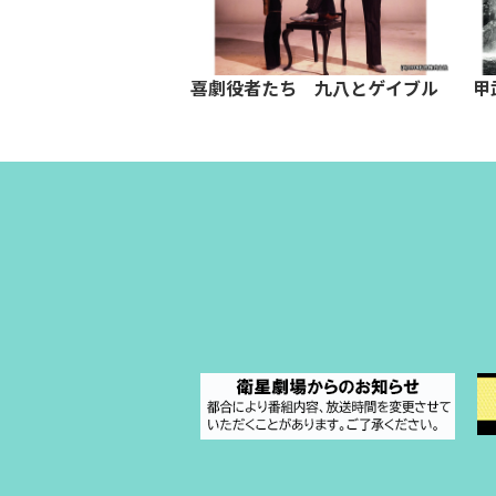
ター
喜劇役者たち 九八とゲイブル
甲