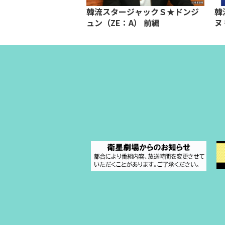
ジャックＳ★イム・
韓流スタージャックＳ★ドンジ
韓
ュン（ZE：A） 前編
ヌ