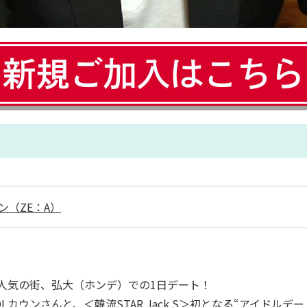
ン（ZE：A）
に人気の街、弘大（ホンデ）での1日デート！
OOLカウンさんと、＜韓流STAR Jack S＞初となる“アイドルデー