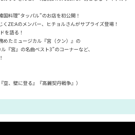
る韓国料理“タッパル”のお店を初公開！
くZE:Aのメンバー、ヒチョルさんがサプライズ登場！
ードを語る！
務めたミュージカル『宮（クン）』の
カル『宮』の名曲ベスト3”のコーナーなど、
！
『空、壁に登る』『高麗契丹戦争』）