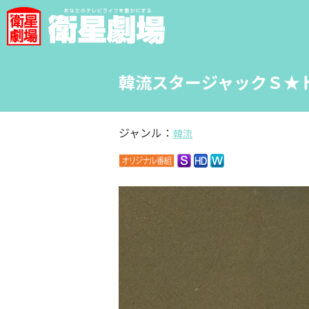
韓流スタージャックＳ★ド
ジャンル：
韓流