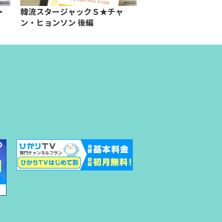
・
韓流スタージャックＳ★チャ
韓流スタージャック
ン・ヒョンソン 後編
ン・ドンジク 後編