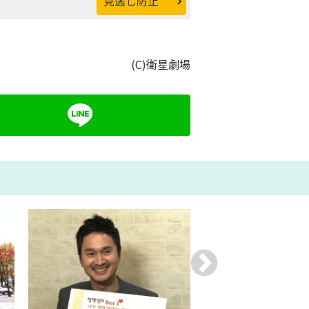
見逃し防止
(C)衛星劇場