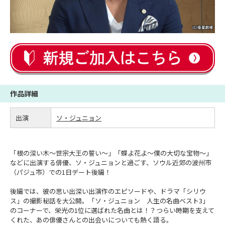
作品詳細
出演
ソ・ジュニョン
「根の深い木～世宗大王の誓い～」「蝶よ花よ～僕の大切な宝物～」
などに出演する俳優、ソ・ジュニョンと過ごす、ソウル近郊の波州市
（パジュ市）での1日デート後編！
後編では、彼の思い出深い出演作のエピソードや、ドラマ「シリウ
ス」の撮影秘話を大公開。「ソ・ジュニョン 人生の名曲ベスト3」
のコーナーで、栄光の1位に選ばれた名曲とは！？つらい時期を支えて
くれた、あの俳優さんとの出会いについても熱く語る。