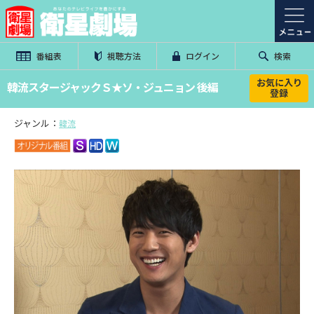
番組表
視聴方法
ログイン
検索
お気に入り
韓流スタージャックＳ★ソ・ジュニョン 後編
登録
ジャンル：
韓流