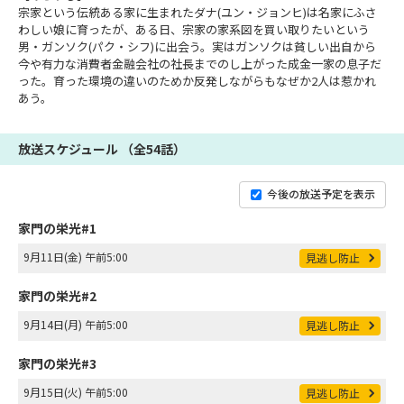
宗家という伝統ある家に生まれたダナ(ユン・ジョンヒ)は名家にふさ
わしい娘に育ったが、ある日、宗家の家系図を買い取りたいという
男・ガンソク(パク・シフ)に出会う。実はガンソクは貧しい出自から
今や有力な消費者金融会社の社長までのし上がった成金一家の息子だ
った。育った環境の違いのためか反発しながらもなぜか2人は惹かれ
あう。
放送スケジュール （全54話）
今後の放送予定を表示
家門の栄光#1
9月11日(金) 午前5:00
見逃し防止
家門の栄光#2
9月14日(月) 午前5:00
見逃し防止
家門の栄光#3
9月15日(火) 午前5:00
見逃し防止