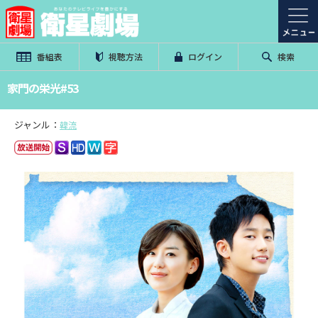
番組表
視聴方法
ログイン
検索
家門の栄光#53
ジャンル：
韓流