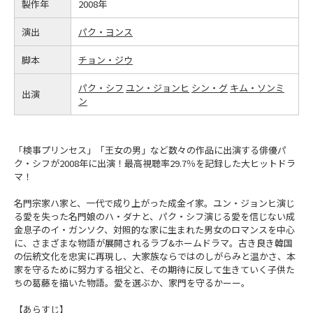
製作年
2008年
演出
パク・ヨンス
脚本
チョン・ジウ
パク・シフ
ユン・ジョンヒ
シン・グ
キム・ソンミ
出演
ン
「検事プリンセス」「王女の男」など数々の作品に出演する俳優パ
ク・シフが2008年に出演！最高視聴率29.7％を記録した大ヒットドラ
マ！
名門宗家ハ家と、一代で成り上がった成金イ家。ユン・ジョンヒ演じ
る愛を失った名門娘のハ・ダナと、パク・シフ演じる愛を信じない成
金息子のイ・ガンソク、対照的な家に生まれた男女のロマンスを中心
に、さまざまな物語が展開されるラブ&ホームドラマ。古き良き韓国
の伝統文化を忠実に再現し、大家族ならではのしがらみと温かさ、本
家を守るために努力する祖父と、その期待に反して生きていく子供た
ちの葛藤を描いた物語。愛を選ぶか、家門を守るかーー。
【あらすじ】