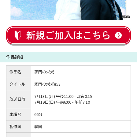
作品詳細
作品名
家門の栄光
タイトル
家門の栄光#53
7月13日(月) 午後11:00 - 深夜0:15
放送日時
7月19日(日) 午前6:00 - 午前7:10
本編尺
66分
製作国
韓国