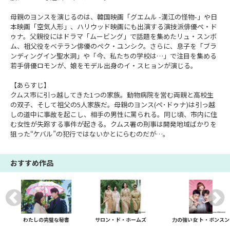
母親のヨンスを演じるのは、韓国映画「グエムル -漢江の怪物-」や日
本映画「空気人形」、ハリウッド映画にも出演する演技派俳優ぺ・ド
ゥナ。父親役にはドラマ「ムービング」で話題を集めたリュ・スンボ
ム、祖父役をベテラン俳優のペク・ユンシク。さらに、息子を「ブラ
ンディングイン聖水洞」や「今、私たちの学校は…」で注目を集める
若手俳優ロモンが、娘をモデル出身のイ・スヒョンが演じる。
【あらすじ】
クムス市に引っ越してきた1つの家族。動物病院を営む両親と高校生
の双子、そして祖父の5人家族だ。母親のヨンス(ペ･ドゥナ)は引っ越
しの道中に事故を起こし、相手の男性に罵られる。同じ頃、市内に住
む女性が失踪する事件が起きる。クムス署の刑事は開発地域ばかりを
狙った“ケバル”の犯行ではないかとにらむのだが…。
おすすめ作品
わたしの完璧な秘書
サロン・ド・ホームズ
力の強い女 ト・ボンスン