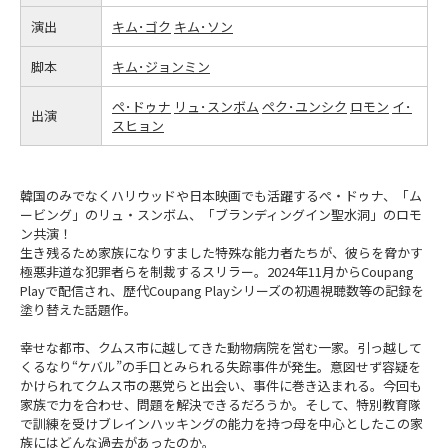
演出
キム･ゴク
キム･ソン
脚本
キム･ジョンミン
ペ･ドゥナ
リュ･スンボム
ペク･ユンシク
ロモン
イ･
出演
スヒョン
韓国のみでなくハリウッドや日本映画でも活躍するぺ・ドゥナ、「ム
ービング」のリュ・スンボム、「ブランディングイン聖水洞」のロモ
ン共演！
生き残るため家族になりすました特殊な能力者たちが、彼らを脅かす
極悪非道な犯罪者らを制裁するスリラー。2024年11月からCoupang
Playで配信され、歴代Coupang Playシリーズの初週視聴数等の記録を
塗り替えた話題作。
幸せな都市、クムス市に越してきた動物病院を営む一家。引っ越して
くるなり“ケバル”の手口とみられる失踪事件が発生。意図せず容疑を
かけられてクムス市の悪党らと出会い、事件に巻き込まれる。今回も
家族で力を合わせ、問題を解決できるだろうか。そして、特別教育隊
で訓練を受けブレインハッキングの能力を持つ母を中心としたこの家
族にはどんな過去があったのか。