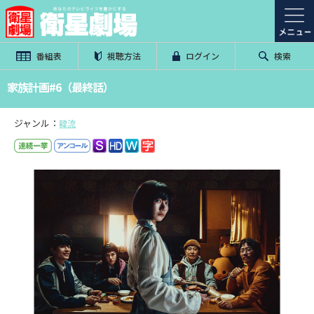
番組表
視聴方法
ログイン
検索
家族計画#6（最終話）
ジャンル：
韓流