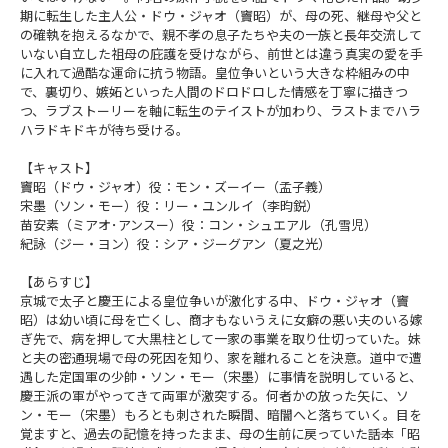
期に転生した主人公・ドウ・ジャオ（竇昭）が、母の死、継母や父と
の確執を抱えるなかで、親不孝の息子たちや夫の一族と長年交流して
いない自立した祖母の庇護を受けながら、前世とは違う真実の愛を手
に入れて過酷な運命に抗う物語。皇位争いという大きな枠組みの中
で、裏切り、嫉妬といった人間のドロドロした情感を丁寧に描きつ
つ、ラブストーリーを軸に転生のテイストが加わり、ラストまでハラ
ハラドキドキが待ち受ける。
【キャスト】
竇昭（ドウ・ジャオ）役：モン・ズーイー（孟子義）
宋墨（ソン・モー）役：リー・ユンルイ（李昀鋭）
苗安素（ミアオ･アンスー）役：コン・シュエアル（孔雪児）
紀詠（ジー・ヨン）役：シア・ジーグアン（夏之光）
【あらすじ】
京城で太子と慶王による皇位争いが激化する中、ドウ・ジャオ（竇
昭）は幼い頃に母を亡くし、商才もないうえに女癖の悪い夫のいる嫁
ぎ先で、病を押して大黒柱として一家の事業を取り仕切っていた。妹
と夫の密通現場で母の死因を知り、家を離れることを決意。道中で遭
遇した定国軍の少帥・ソン・モー（宋墨）に事情を説明していると、
慶王派の軍がやってきて両軍が激突する。何者かの放った矢に、ソ
ン・モー（宋墨）もろとも刺された瞬間、暗闇へと落ちていく。目を
覚ますと、過去の記憶を持ったまま、母の生前に戻っていた――話本「昭