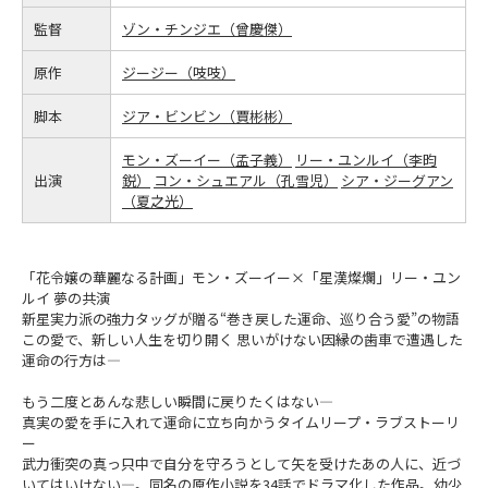
監督
ゾン・チンジエ（曾慶傑）
原作
ジージー（吱吱）
脚本
ジア・ビンビン（賈彬彬）
モン・ズーイー（孟子義）
リー・ユンルイ（李昀
出演
鋭）
コン・シュエアル（孔雪児）
シア・ジーグアン
（夏之光）
「花令嬢の華麗なる計画」モン・ズーイー×「星漢燦爛」リー・ユン
ルイ 夢の共演
新星実力派の強力タッグが贈る“巻き戻した運命、巡り合う愛”の物語
この愛で、新しい人生を切り開く 思いがけない因縁の歯車で遭遇した
運命の行方は―
もう二度とあんな悲しい瞬間に戻りたくはない―
真実の愛を手に入れて運命に立ち向かうタイムリープ・ラブストーリ
ー
武力衝突の真っ只中で自分を守ろうとして矢を受けたあの人に、近づ
いてはいけない―。同名の原作小説を34話でドラマ化した作品。幼少