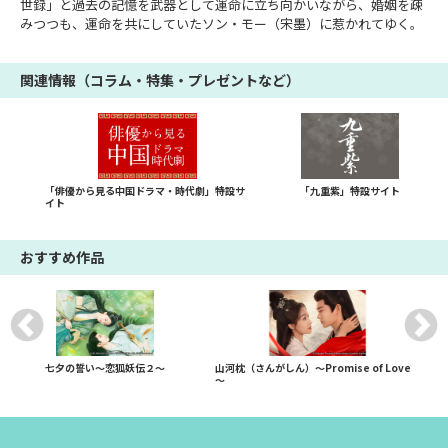
世録」と過去の記憶を武器として運命に立ち向かいながら、婚姻を疎
みつつも、運命を共にしていたソン・モー（宋墨）に惹かれてゆく。
関連情報（コラム・特集・プレゼントなど）
「俳優から見る中国ドラマ・時代劇」特設サ
「九重紫」特設サイト
イト
おすすめ作品
七夕の誓い～恋狐妖伝２～
山河枕（さんがしん）～Promise of Love
～