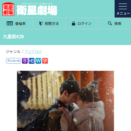
番組表
視聴方法
ログイン
検索
九重紫#29
ジャンル：
アジアほか