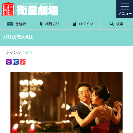
番組表
視聴方法
ログイン
検索
パリの恋人#11
ジャンル：
韓流