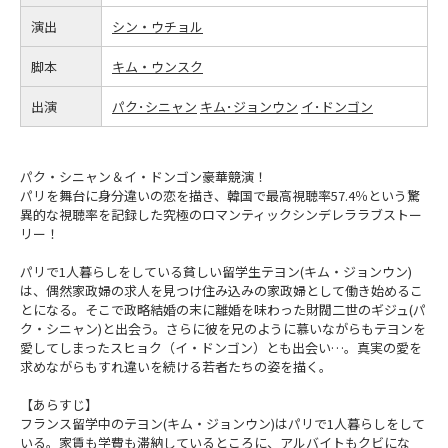
演出
シン・ウチョル
脚本
キム・ウンスク
出演
パク･シニャン
キム･ジョンウン
イ･ドンゴン
パク・シニャン＆イ・ドンゴン豪華競演！
パリを舞台に身分違いの恋を描き、韓国で最高視聴率57.4％という驚
異的な視聴率を記録した究極のロマンティックシンデレララブストー
リー！
パリで1人暮らしをしている貧しい留学生テヨン(キム・ジョンウン)
は、偶然家政婦の求人を見つけ住み込みの家政婦として働き始めるこ
とになる。そこで政略結婚の末に離婚を味わった財閥二世のギジュ(パ
ク・シニャン)と出会う。さらに彼を兄のように慕いながらもテヨンを
愛してしまったスヒョク（イ・ドンゴン）とも出会い…。真実の愛を
求めながらもすれ違いを続ける若者たちの姿を描く。
【あらすじ】
フランス留学中のテヨン(キム・ジョンウン)はパリで1人暮らしをして
いる。家賃も学費も滞納しているところに、アルバイトもクビにな