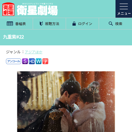
番組表
視聴方法
ログイン
検索
九重紫#22
ジャンル：
アジアほか