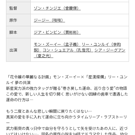
監督
ゾン・チンジエ（曾慶傑）
原作
ジージー（吱吱）
脚本
ジア・ビンビン（賈彬彬）
モン・ズーイー（孟子義）
リー・ユンルイ（李昀
出演
鋭）
コン・シュエアル（孔雪児）
シア・ジーグアン
（夏之光）
「花令嬢の華麗なる計画」モン・ズーイー×「星漢燦爛」リー・ユン
ルイ 夢の共演
新星実力派の強力タッグが贈る“巻き戻した運命、巡り合う愛”の物語
この愛で、新しい人生を切り開く 思いがけない因縁の歯車で遭遇した
運命の行方は―
もう二度とあんな悲しい瞬間に戻りたくはない―
真実の愛を手に入れて運命に立ち向かうタイムリープ・ラブストーリ
ー
武力衝突の真っ只中で自分を守ろうとして矢を受けたあの人に、近づ
いてはいけない―。同名の原作小説を34話でドラマ化した作品。幼少