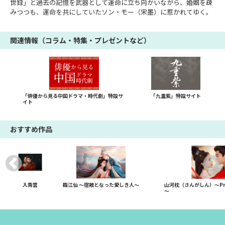
世録」と過去の記憶を武器として運命に立ち向かいながら、婚姻を疎
みつつも、運命を共にしていたソン・モー（宋墨）に惹かれてゆく。
関連情報（コラム・特集・プレゼントなど）
「俳優から見る中国ドラマ・時代劇」特設サ
「九重紫」特設サイト
イト
おすすめ作品
入青雲
臨江仙 ～宿敵となった愛しき人～
山河枕（さんがしん）～Promi
～