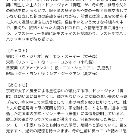
期に転生した主人公・ドウ・ジャオ（竇昭）が、母の死、継母や父と
の確執を抱えるなかで、親不孝の息子たちや夫の一族と長年交流して
いない自立した祖母の庇護を受けながら、前世とは違う真実の愛を手
に入れて過酷な運命に抗う物語。皇位争いという大きな枠組みの中
で、裏切り、嫉妬といった人間のドロドロした情感を丁寧に描きつ
つ、ラブストーリーを軸に転生のテイストが加わり、ラストまでハラ
ハラドキドキが待ち受ける。
【キャスト】
竇昭（ドウ・ジャオ）役：モン・ズーイー（孟子義）
宋墨（ソン・モー）役：リー・ユンルイ（李昀鋭）
苗安素（ミアオ･アンスー）役：コン・シュエアル（孔雪児）
紀詠（ジー・ヨン）役：シア・ジーグアン（夏之光）
【あらすじ】
京城で太子と慶王による皇位争いが激化する中、ドウ・ジャオ（竇
昭）は幼い頃に母を亡くし、商才もないうえに女癖の悪い夫のいる嫁
ぎ先で、病を押して大黒柱として一家の事業を取り仕切っていた。妹
と夫の密通現場で母の死因を知り、家を離れることを決意。道中で遭
遇した定国軍の少帥・ソン・モー（宋墨）に事情を説明していると、
慶王派の軍がやってきて両軍が激突する。何者かの放った矢に、ソ
ン・モー（宋墨）もろとも刺された瞬間、暗闇へと落ちていく。目を
覚ますと、過去の記憶を持ったまま、母の生前に戻っていた――話本「昭