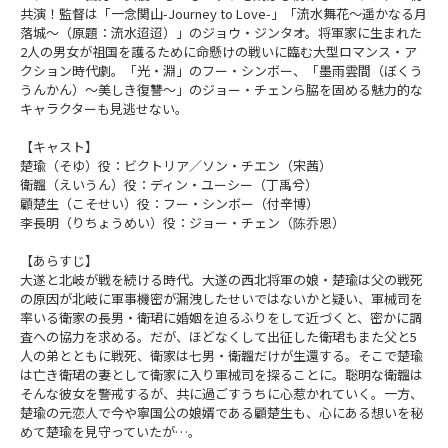
共演！監督は「一念関山-Journey to Love-」「流水舞花～遥かなる月
落城～（原題：流水迢迢）」のジョウ・ジンタオ。将軍家に生まれた
2人の男女が祖国を護るために命懸けの戦いに臨む大型ロマンス・ア
クション時代劇。「光・淵」のフー・シンボー、「墨雨雲間（ぼくう
うんかん）～美しき復讐～」のジョー・チェンら脇を固める魅力的な
キャラクターも見逃せない。
【キャスト】
楚瑜（そゆ）役：ビクトリア／ソン・チエン（宋茜）
衛韞（えいうん）役：ディン・ユーシー（丁禹兮）
顧楚生（こそせい）役：フー・シンボー（付辛博）
李長明（りちょうめい）役：ジョー・チェン（陈乔恩）
【あらすじ】
大遂と北岐が戦を続ける時代。大遂の西北将軍の娘・楚瑜は父の戦死
の原因が北岐に軍事機密が漏洩したせいではないかと疑い、軍械司を
率いる衛家の長男・衛珺に婚姻を迫るふりをして近づくと、密かに調
査への協力を求める。だが、ほどなくして出征した衛珺もまた父と5
人の弟とともに戦死、衛家は七男・衛韞だけが生還する。そこで楚瑜
は亡き衛珺の妻として衛家に入り軍械司を探ることに。聡明な衛韞は
そんな彼女を警戒するが、共に過ごすうちに心惹かれていく。一方、
楚瑜の元恋人で今や寧国公の娘婿である顧楚生も、心にある想いを秘
めて楚瑜を見守っていたが…。