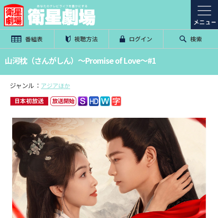
番組表
視聴方法
ログイン
検索
山河枕（さんがしん）～Promise of Love～#1
ジャンル：
アジアほか