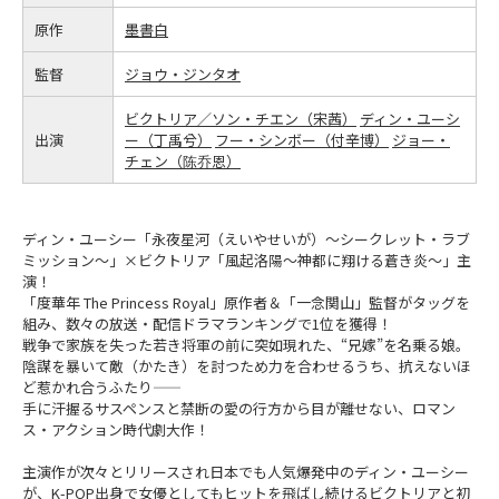
原作
墨書白
監督
ジョウ・ジンタオ
ビクトリア／ソン・チエン（宋茜）
ディン・ユーシ
出演
ー（丁禹兮）
フー・シンボー（付辛博）
ジョー・
チェン（陈乔恩）
ディン・ユーシー「永夜星河（えいやせいが）～シークレット・ラブ
ミッション～」×ビクトリア「風起洛陽～神都に翔ける蒼き炎～」主
演！
「度華年 The Princess Royal」原作者＆「一念関山」監督がタッグを
組み、数々の放送・配信ドラマランキングで1位を獲得！
戦争で家族を失った若き将軍の前に突如現れた、“兄嫁”を名乗る娘。
陰謀を暴いて敵（かたき）を討つため力を合わせるうち、抗えないほ
ど惹かれ合うふたり――
手に汗握るサスペンスと禁断の愛の行方から目が離せない、ロマン
ス・アクション時代劇大作！
主演作が次々とリリースされ日本でも人気爆発中のディン・ユーシー
が、K-POP出身で女優としてもヒットを飛ばし続けるビクトリアと初