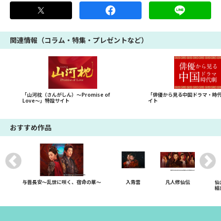
関連情報（コラム・特集・プレゼントなど）
「山河枕（さんがしん）～Promise of
「俳優から見る中国ドラマ・時
Love～」特設サイト
イト
おすすめ作品
与晋長安～乱世に咲く、宿命の華～
入青雲
凡人修仙伝
仙
結