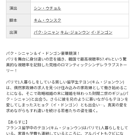
演出
シン・ウチョル
脚本
キム・ウンスク
出演
パク･シニャン
キム･ジョンウン
イ･ドンゴン
パク・シニャン＆イ・ドンゴン豪華競演！
パリを舞台に身分違いの恋を描き、韓国で最高視聴率57.4％という驚
異的な視聴率を記録した究極のロマンティックシンデレララブストー
リー！
パリで1人暮らしをしている貧しい留学生テヨン(キム・ジョンウン)
は、偶然家政婦の求人を見つけ住み込みの家政婦として働き始めるこ
とになる。そこで政略結婚の末に離婚を味わった財閥二世のギジュ(パ
ク・シニャン)と出会う。さらに彼を兄のように慕いながらもテヨンを
愛してしまったスヒョク（イ・ドンゴン）とも出会い…。真実の愛を
求めながらもすれ違いを続ける若者たちの姿を描く。
【あらすじ】
フランス留学中のテヨン(キム・ジョンウン)はパリで1人暮らしをして
いる。家賃も学費も滞納しているところに、アルバイトもクビにな