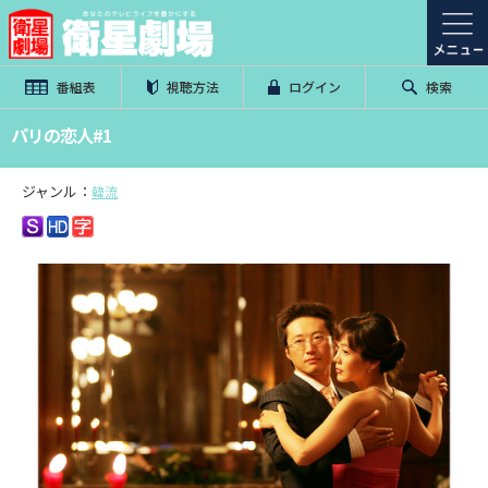
番組表
視聴方法
ログイン
検索
パリの恋人#1
ジャンル：
韓流