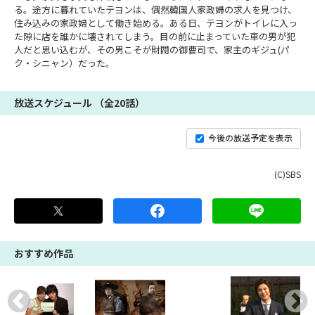
る。途方に暮れていたテヨンは、偶然韓国人家政婦の求人を見つけ、
住み込みの家政婦として働き始める。ある日、テヨンがトイレに入っ
た隙に店を誰かに壊されてしまう。目の前に止まっていた車の男が犯
人だと思い込むが、その男こそが財閥の御曹司で、家主のギジュ(パ
ク・シニャン）だった。
放送スケジュール （全20話）
今後の放送予定を表示
(C)SBS
おすすめ作品