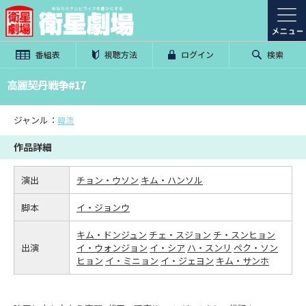
番組表
視聴方法
ログイン
検索
高麗契丹戦争#17
ジャンル：
韓流
作品詳細
演出
チョン・ウソン
キム・ハンソル
脚本
イ・ジョンウ
キム・ドンジュン
チェ・スジョン
チ・スンヒョン
出演
イ・ウォンジョン
イ・シア
ハ・スンリ
ペク・ソン
ヒョン
イ・ミニョン
イ・ジェヨン
キム・サンホ