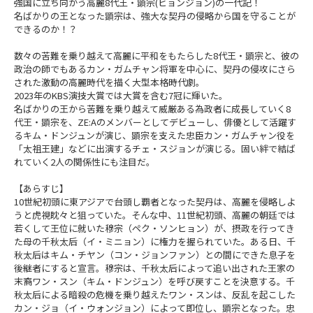
強国に立ち向かう高麗8代王・顕宗(ヒョンジョン)の一代記！
名ばかりの王となった顕宗は、強大な契丹の侵略から国を守ることが
できるのか！？
数々の苦難を乗り越えて高麗に平和をもたらした8代王・顕宗と、彼の
政治の師でもあるカン・ガムチャン将軍を中心に、契丹の侵攻にさら
された激動の高麗時代を描く大型本格時代劇。
2023年のKBS演技大賞では大賞を含む7冠に輝いた。
名ばかりの王から苦難を乗り越えて威厳ある為政者に成長していく8
代王・顕宗を、ZE:Aのメンバーとしてデビューし、俳優として活躍す
るキム・ドンジュンが演じ、顕宗を支えた忠臣カン・ガムチャン役を
「太祖王建」などに出演するチェ・スジョンが演じる。固い絆で結ば
れていく2人の関係性にも注目だ。
【あらすじ】
10世紀初頭に東アジアで台頭し覇者となった契丹は、高麗を侵略しよ
うと虎視眈々と狙っていた。そんな中、11世紀初頭、高麗の朝廷では
若くして王位に就いた穆宗（ペク・ソンヒョン）が、摂政を行ってき
た母の千秋太后（イ・ミニョン）に権力を握られていた。ある日、千
秋太后はキム・チヤン（コン・ジョンファン）との間にできた息子を
後継者にすると宣言。穆宗は、千秋太后によって追い出された王家の
末裔ワン・スン（キム・ドンジュン）を呼び戻すことを決意する。千
秋太后による暗殺の危機を乗り越えたワン・スンは、反乱を起こした
カン・ジョ（イ・ウォンジョン）によって即位し、顕宗となった。忠