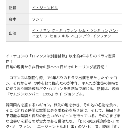
監督
イ・ジョンピル
脚本
ソンミ
イ・ナヨン
ク・ギョファン
シム・ウンギョン
ハン･
出演
イェリ
ソ･ヒョヌ
キル･ヘヨン
パク･インファン
イ・ナヨンの「ロマンスは別冊付録」以来約4年ぶりのドラマ復帰
作！
日常の現実から非日常の旅へ～1日だけのヒーリング旅行記！
「ロマンスは別冊付録」で9年ぶりのドラマ出演を果たしたイ･ナヨ
ン。それから4年の時を経て臨んだのが本作。平凡だが生徒の気持ち
に寄り添う国語教師パク･ハギョンを自然体で演じる。監督は、映画
『サムジンカンパニー1995』のイ･ジョンピル。
韓国国内を旅するハギョン。旅先の地を歩き、その地の名物を食べ、
そこに流れる時間と空間に身を委ね心を解き放つ。そして、毎回予測
不可能な瞬間と偶然の出会いがハギョンを待っている。そのさまざま
な出会いを彩るのが実力のある俳優たち。「D.P. -脱走兵追跡官-」の
ク･ギョファン、「エージェントなお仕事」のソ･ヒョヌ、映画『ミナ