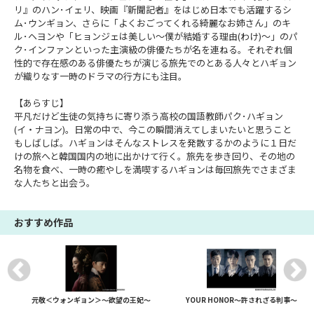
リ』のハン･イェリ、映画『新聞記者』をはじめ日本でも活躍するシ
ム･ウンギョン、さらに「よくおごってくれる綺麗なお姉さん」のキ
ル･ヘヨンや「ヒョンジェは美しい～僕が結婚する理由(わけ)～」のパ
ク･インファンといった主演級の俳優たちが名を連ねる。それぞれ個
性的で存在感のある俳優たちが演じる旅先でのとある人々とハギョン
が織りなす一時のドラマの行方にも注目。
【あらすじ】
平凡だけど生徒の気持ちに寄り添う高校の国語教師パク･ハギョン
(イ・ナヨン)。日常の中で、今この瞬間消えてしまいたいと思うこと
もしばしば。ハギョンはそんなストレスを発散するかのように１日だ
けの旅へと韓国国内の地に出かけて行く。旅先を歩き回り、その地の
名物を食べ、一時の癒やしを満喫するハギョンは毎回旅先でさまざま
な人たちと出会う。
おすすめ作品
元敬＜ウォンギョン＞～欲望の王妃～
YOUR HONOR～許されざる判事～