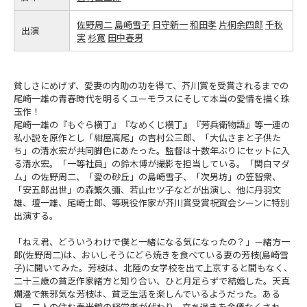
佐野周二
島崎雪子
日守新一
和田孝
片桐余四郎
千秋
出演
実
杉寛
田中春男
貧しさにめげず、愛妻の内助の功を得て、芥川賞を受賞されるまでの
尾崎一雄の青春時代を明るくユーモラスにそして本当の愛情を描く珠
玉作！
尾崎一雄の『もぐら横丁』『なめくじ横丁』『芳兵衛物語』等一連の
私小説を原作とし「紺屋高尾」の吉村公三郎、「大仏さまと子供た
ち」の清水宏が共同脚色にあたった。監督は十数年ぶりにセットに入
る清水宏。「一等社員」の鈴木博が撮影を担当している。「関白マダ
ム」の佐野周二、「愛の砂丘」の島崎雪子、「次男坊」の笠智衆、
「安五郎出世」の森繁久彌、若山セツ子などが出演し、他に丹羽文
雄、壇一雄、尾崎士郎、等現役作家が芥川賞受賞祝賀会シーンに特別
出演する。
「ねえ君、どういうわけで僕と一緒になる気になったの？」－緒方一
郎(佐野周二)は、おいしそうにどら焼きを食べている妻の芳枝(島崎雪
子)に聞いてみた。芳枝は、北陸の女学校を出て上京すると間もなく、
二十三歳の貧乏作家緒方と知り合い、ひと月足らずで結婚した。天真
爛漫で無邪気な芳枝は、貧乏生活を楽しんでいるようだった。ある
日、二人の住む春光館の経営者が代わり、立ち退きを余儀なくされ