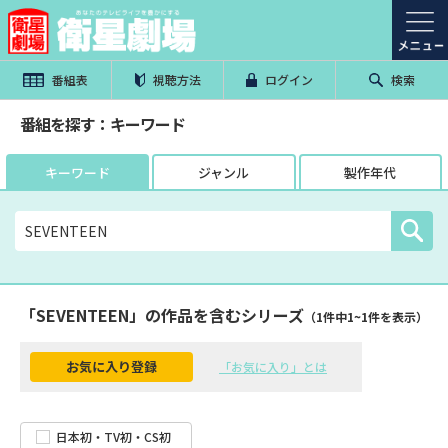
番組表
視聴方法
ログイン
検索
番組を探す：キーワード
キーワード
ジャンル
製作年代
「SEVENTEEN」の作品を含むシリーズ
（1件中
1
~
1
件を表示）
お気に入り登録
「お気に入り」とは
日本初・TV初・CS初