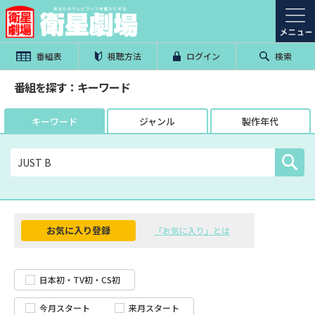
番組表
視聴方法
ログイン
検索
番組を探す：キーワード
キーワード
ジャンル
製作年代
お気に入り登録
「お気に入り」とは
日本初・TV初・CS初
今月スタート
来月スタート