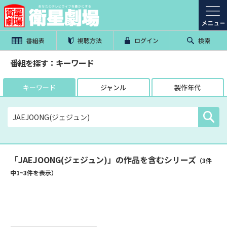
番組表
視聴方法
ログイン
検索
番組を探す：キーワード
キーワード
ジャンル
製作年代
「JAEJOONG(ジェジュン)」の作品を含むシリーズ
（3件
中
1
~
3
件を表示）