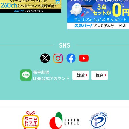
SNS
衛星劇場
韓流
舞台
LINE公式アカウント