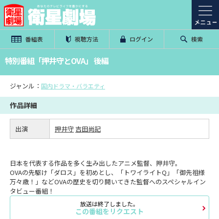
番組表
視聴方法
ログイン
検索
特別番組「押井守とOVA」 後編
ジャンル：
国内ドラマ・バラエティ
作品詳細
出演
押井守
吉田尚記
日本を代表する作品を多く生み出したアニメ監督、押井守。
OVAの先駆け「ダロス」を初めとし、「トワイライトQ」「御先祖様
万々歳！」などOVAの歴史を切り開いてきた監督へのスペシャルイン
タビュー番組！
放送は終了しました。
この番組をリクエスト