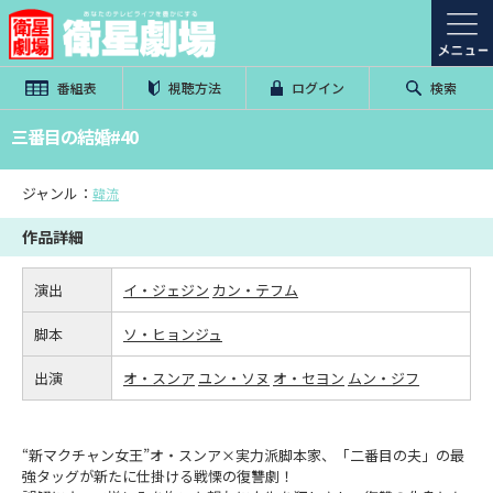
番組表
視聴方法
ログイン
検索
三番目の結婚#40
ジャンル：
韓流
作品詳細
演出
イ・ジェジン
カン・テフム
脚本
ソ・ヒョンジュ
出演
オ・スンア
ユン・ソヌ
オ・セヨン
ムン・ジフ
“新マクチャン女王”オ・スンア×実力派脚本家、「二番目の夫」の最
強タッグが新たに仕掛ける戦慄の復讐劇！