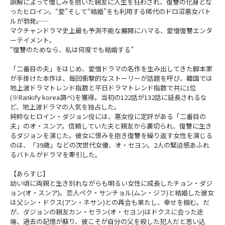
誤解によって憎しみを抱いた親友に人生を狂わされ、復讐の化身とな
ったヒロイン。“愛”そして“結婚”をも利用する稀代のドロ沼悪女バト
ルが勃発――。
マクチャンドラマ史上最も予測不能な展開にハマる、愛憎復讐エンタ
ーテイメント。
“復讐のためなら、私は何度でも結婚する”
「二番目の夫」をはじめ、愛憎ドラマの名作を生み出してきた脚本家
が手掛けた本作は、毎回衝撃的なストーリーが話題を呼び、韓国では
地上波ドラマトレンド指数と平日ドラマトレンド指数で共に1位
(※Rankify korea調べ)を獲得。当初の122話が132話に延長されるな
ど、地上波ドラマの人気を独占した。
純粋なヒロイン・ダジョン役には、悪女役に定評がある「二番目の
夫」のオ・スンア。信頼していた夫と親友から裏切られ、復讐に生き
るダジョンを演じた。彼女に恨みを抱き復讐を繰り返す女性を演じる
のは、「39歳」などの次世代女優、オ・セヨン。2人の緊迫感あふれ
るバトルがドラマを牽引した。
【あらすじ】
幼い頃に両親と生き別れながらも明るい女性に成長したチョン・ダジ
ョン(オ・スンア)。恋人ペク・サンチョル(ムン・ジフ)と結婚した彼女
は父シン・ドクス(アン・ネサン)との再会も果たし、幸せを掴む。だ
が、ダジョンの親友カン・セラン(オ・セヨン)はドクスに会った途
端、過去の記憶が蘇り、彼こそが自分の父を殺した犯人だと思い込