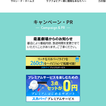
サロン・ド・ホームズ
ラブフォビア～愛に臆病なあなたへ～
力の強
キャンペーン・PR
Campaign & PR