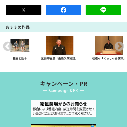
おすすめ作品
権三と助十
三遊亭白鳥「白鳥入院秘話」
桂雀々「くっしゃみ講釈」
キャンペーン・PR
Campaign & PR