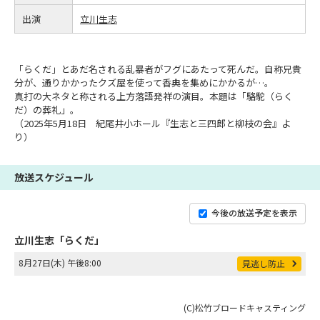
出演
立川生志
「らくだ」とあだ名される乱暴者がフグにあたって死んだ。自称兄貴
分が、通りかかったクズ屋を使って香典を集めにかかるが…。
真打の大ネタと称される上方落語発祥の演目。本題は「駱駝（らく
だ）の葬礼」。
（2025年5月18日 紀尾井小ホール『生志と三四郎と柳枝の会』よ
り）
放送スケジュール
今後の放送予定を表示
立川生志「らくだ」
8月27日(木) 午後8:00
見逃し防止
(C)松竹ブロードキャスティング