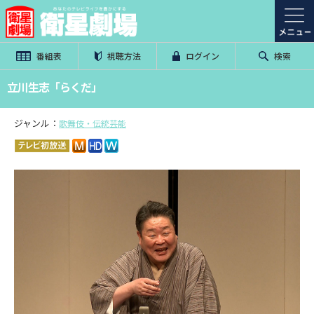
番組表
視聴方法
ログイン
検索
立川生志「らくだ」
ジャンル：
歌舞伎・伝統芸能