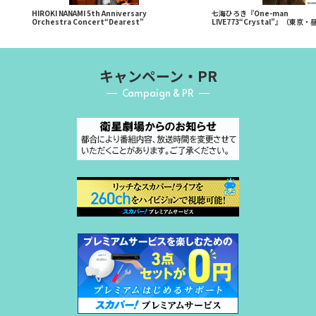
HIROKI NANAMI 5th Anniversary
七海ひろき『One-man
Orchestra Concert“Dearest”
LIVE773“Crystal”』（東京
キャンペーン・PR
Campaign & PR