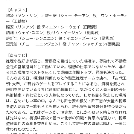
【キャスト】
楊凌（ヤン・リン）／許七安（シュー･チーアン）役：ワン・ホーディ
ー（王鶴棣）
臨安（リンアン）役:ティエン・シーウェイ（田曦薇）
魏渊（ウェイ･ユエン）役:リウ・イージュン（劉奕君）
許新年（シュー･シンニエン）役：イエン・ズードン（晏紫東）
楚元缜（チュー･ユエンジェン）役:チャン・シャオチェン(張暁晨)
【あらすじ】
推理小説好きが高じ、警察官を目指していた楊凌は、夢破れて不動産
会社の営業担当として働いていた。理想の仕事ではなかったが、与え
られた環境でベストを尽くして成績は年間トップ、昇進も決まった。
そんなある日、楊凌は同僚たちと体験型推理ゲームの店へ。「古代王
朝･大奉」が舞台のゲームをプレイすることになるも、資料を渡され
説明を聞いているうちに意識が朦朧とし、気がつくと大奉王朝の長砳
県衙捕吏・許七安という人物になっていた。しかも目を覚ました場所
は、古めかしい牢の中。なんでも許七安の叔父・許平志が大量の税銀
を盗んだ罪で一族もろとも捕えられ、許七安も追放処分を待つ身だっ
たのである。これはゲームか、現実か。とにかく疑いを晴らさなけれ
ば先はない。楊凌は高校で習った化学の知識と得意の推理力で、税銀
盗難事件の真相を突き止める。こうして許平志の嫌疑は晴れ、一家は
救われたのだった。