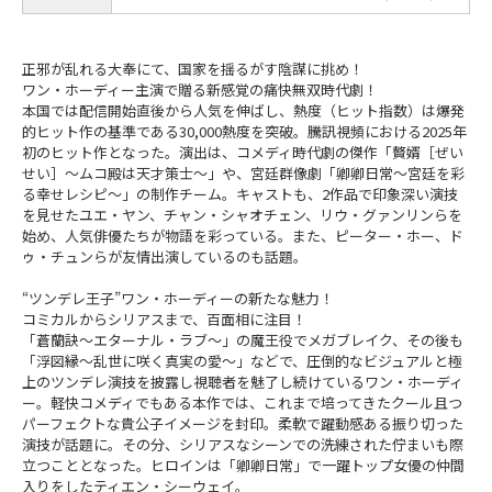
正邪が乱れる大奉にて、国家を揺るがす陰謀に挑め！
ワン・ホーディー主演で贈る新感覚の痛快無双時代劇！
本国では配信開始直後から人気を伸ばし、熱度（ヒット指数）は爆発
的ヒット作の基準である30,000熱度を突破。騰訊視頻における2025年
初のヒット作となった。演出は、コメディ時代劇の傑作「贅婿［ぜい
せい］～ムコ殿は天才策士～」や、宮廷群像劇「卿卿日常～宮廷を彩
る幸せレシピ～」の制作チーム。キャストも、2作品で印象深い演技
を見せたユエ・ヤン、チャン・シャオチェン、リウ・グァンリンらを
始め、人気俳優たちが物語を彩っている。また、ピーター・ホー、ド
ゥ・チュンらが友情出演しているのも話題。
“ツンデレ王子”ワン・ホーディーの新たな魅力！
コミカルからシリアスまで、百面相に注目！
「蒼蘭訣～エターナル・ラブ～」の魔王役でメガブレイク、その後も
「浮図縁～乱世に咲く真実の愛～」などで、圧倒的なビジュアルと極
上のツンデレ演技を披露し視聴者を魅了し続けているワン・ホーディ
ー。軽快コメディでもある本作では、これまで培ってきたクール且つ
パーフェクトな貴公子イメージを封印。柔軟で躍動感ある振り切った
演技が話題に。その分、シリアスなシーンでの洗練された佇まいも際
立つこととなった。ヒロインは「卿卿日常」で一躍トップ女優の仲間
入りをしたティエン・シーウェイ。