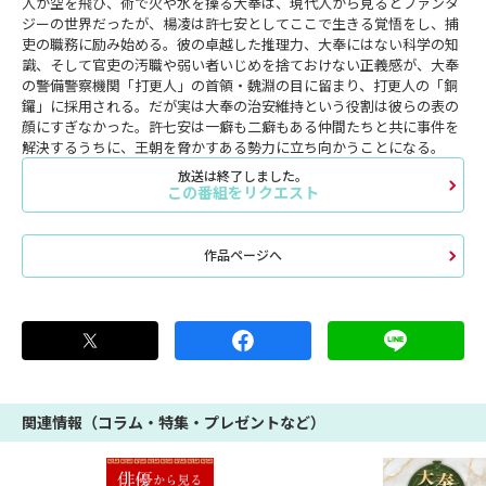
人が空を飛び、術で火や水を操る大奉は、現代人から見るとファンタ
ジーの世界だったが、楊凌は許七安としてここで生きる覚悟をし、捕
吏の職務に励み始める。彼の卓越した推理力、大奉にはない科学の知
識、そして官吏の汚職や弱い者いじめを捨ておけない正義感が、大奉
の警備警察機関「打更人」の首領・魏淵の目に留まり、打更人の「銅
鑼」に採用される。だが実は大奉の治安維持という役割は彼らの表の
顔にすぎなかった。許七安は一癖も二癖もある仲間たちと共に事件を
解決するうちに、王朝を脅かすある勢力に立ち向かうことになる。
放送は終了しました。
この番組をリクエスト
作品ページへ
関連情報（コラム・特集・プレゼントなど）