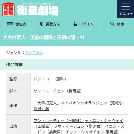
番組表
視聴方法
ログイン
検索
大奉打更人―正義の銅鑼と王朝の闇―#1
ジャンル：
アジアほか
作品詳細
監督
ドン・コー（鄧科）
脚本
ヤン・ユーチェン（楊雨晨）
「大奉打更人」マイバオシャオランジュン（売報小
原作
郎君）著
ワン・ホーディー（王鶴棣）
ティエン・シーウェイ
出演
（田曦薇）
リウ・イージュン（劉奕君）
イエン・ズ
ードン（晏紫東）
チャン・シャオチェン(張暁晨)