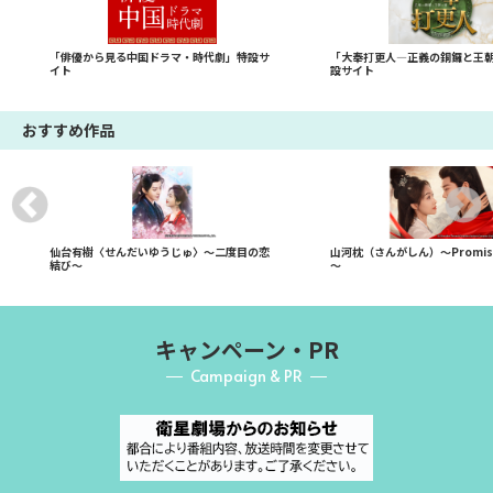
「俳優から見る中国ドラマ・時代劇」特設サ
「大奉打更人―正義の銅鑼と王
イト
設サイト
おすすめ作品
仙台有樹〈せんだいゆうじゅ〉～二度目の恋
山河枕（さんがしん）～Promise 
結び～
～
キャンペーン・PR
Campaign & PR