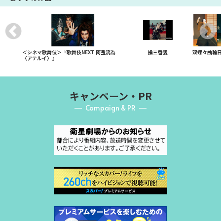
＜シネマ歌舞伎＞『歌舞伎NEXT 阿弖流為
操三番叟
双蝶々曲輪
〈アテルイ〉』
キャンペーン・PR
Campaign & PR