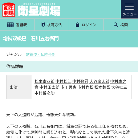
番組表
視聴方法
ログイン
検索
増補双級巴 石川五右衛門
ジャンル：
歌舞伎・伝統芸能
作品詳細
松本幸四郎
中村松江
中村歌昇
大谷廣太郎
中村鷹之
出演
資
中村玉太郎
市川男寅
市村竹松
松本錦吾
大谷桂三
中村錦之助
天下の大盗賊が活躍、奇想天外な物語。
天下の大盗賊、石川五右衛門は、将軍の証である御正印を盗むため、
勅使に化けて足利邸に乗り込むと、饗応役として現れた此下久吉と遭
遇します。実は二人は、かつて同じ盗賊仲間であった幼馴染み。久し