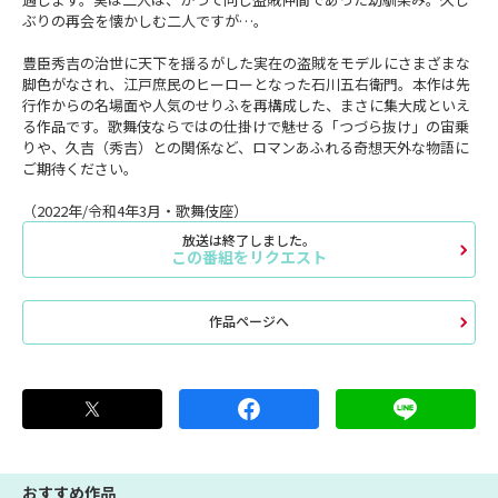
ぶりの再会を懐かしむ二人ですが…。
豊臣秀吉の治世に天下を揺るがした実在の盗賊をモデルにさまざまな
脚色がなされ、江戸庶民のヒーローとなった石川五右衛門。本作は先
行作からの名場面や人気のせりふを再構成した、まさに集大成といえ
る作品です。歌舞伎ならではの仕掛けで魅せる「つづら抜け」の宙乗
りや、久吉（秀吉）との関係など、ロマンあふれる奇想天外な物語に
ご期待ください。
（2022年/令和4年3月・歌舞伎座）
放送は終了しました。
この番組をリクエスト
作品ページへ
おすすめ作品