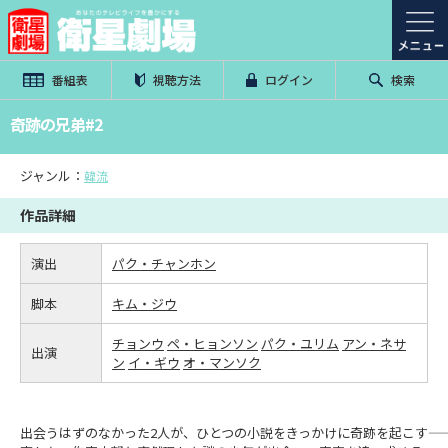
番組表
視聴方法
ログイン
検索
奇跡の兄弟#2
ジャンル：
韓流
作品詳細
演出
パク・チャンホン
脚本
キム・ジウ
チョンウ
ペ・ヒョンソン
パク・ユリム
アン・ネサ
出演
ン
イ・ギウ
オ・マンソク
出会うはずのなかった2人が、ひとつの小説をきっかけに奇跡を起こす――