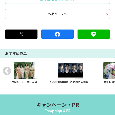
作品ページへ
おすすめ作品
サロン・ド・ホームズ
YOUR HONOR～許されざる判事～
わたしの
キャンペーン・PR
Campaign & PR