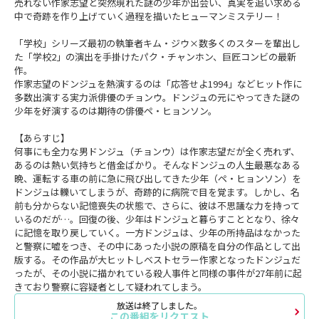
売れない作家志望と突然現れた謎の少年が出会い、真実を追い求める
中で奇跡を作り上げていく過程を描いたヒューマンミステリー！
「学校」シリーズ最初の執筆者キム・ジウ×数多くのスターを輩出し
た「学校2」の演出を手掛けたパク・チャンホン、巨匠コンビの最新
作。
作家志望のドンジュを熱演するのは「応答せよ1994」などヒット作に
多数出演する実力派俳優のチョンウ。ドンジュの元にやってきた謎の
少年を好演するのは期待の俳優ペ・ヒョンソン。
【あらすじ】
何事にも全力な男ドンジュ（チョンウ）は作家志望だが全く売れず、
あるのは熱い気持ちと借金ばかり。そんなドンジュの人生最悪なある
晩、運転する車の前に急に飛び出してきた少年（ペ・ヒョンソン）を
ドンジュは轢いてしまうが、奇跡的に病院で目を覚ます。しかし、名
前も分からない記憶喪失の状態で、さらに、彼は不思議な力を持って
いるのだが…。回復の後、少年はドンジュと暮らすこととなり、徐々
に記憶を取り戻していく。一方ドンジュは、少年の所持品はなかった
と警察に嘘をつき、その中にあった小説の原稿を自分の作品として出
版する。その作品が大ヒットしベストセラー作家となったドンジュだ
ったが、その小説に描かれている殺人事件と同様の事件が27年前に起
きており警察に容疑者として疑われてしまう。
放送は終了しました。
この番組をリクエスト