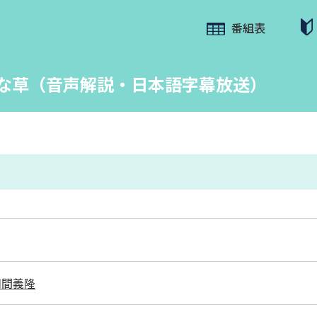
番組表
れな草（音声解説・日本語字幕放送）
朝間義隆