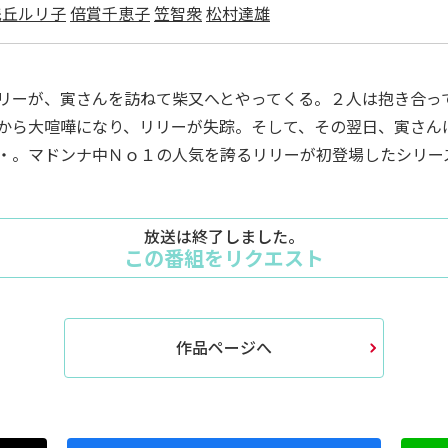
浅丘ルリ子
倍賞千恵子
笠智衆
松村達雄
リーが、寅さんを訪ねて柴又へとやってくる。２人は抱き合っ
から大喧嘩になり、リリーが失踪。そして、その翌日、寅さん
・。マドンナ中Ｎｏ１の人気を誇るリリーが初登場したシリー
放送は終了しました。
この番組をリクエスト
作品ページへ