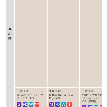
午
後9
時
午後10:00
午後10:00
午後10:00
顔心記～シェイプ・オ
度華年 The Princess
花間令＜かかんれい
ブ・ラブ～#22
Royal#20
～Lost in Love～
#32（最終話）