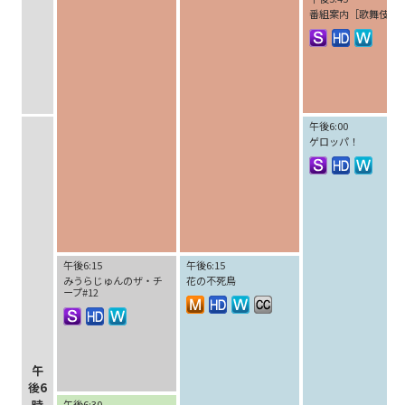
番組案内［歌舞伎］
午後6:00
ゲロッパ！
午後6:15
午後6:15
みうらじゅんのザ・チ
花の不死鳥
ープ#12
午
後6
時
午後6:30