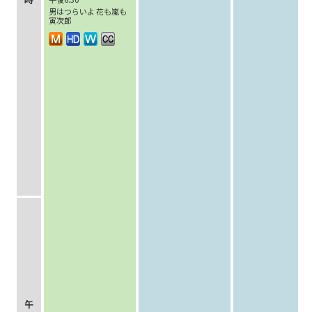
男はつらいよ 花も嵐も
寅次郎
午