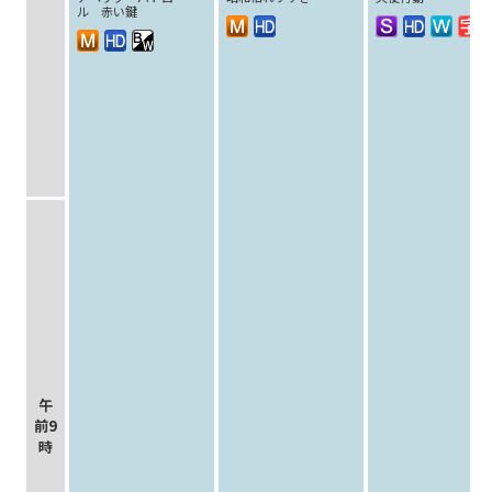
ル 赤い鍵
午
前9
時