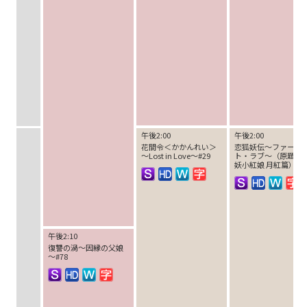
午後2:00
午後2:00
花間令＜かかんれい＞
恋狐妖伝～ファース
～Lost in Love～#29
ト・ラブ～（原題：
妖小紅娘 月紅篇）#3
午後2:10
復讐の渦～因縁の父娘
～#78