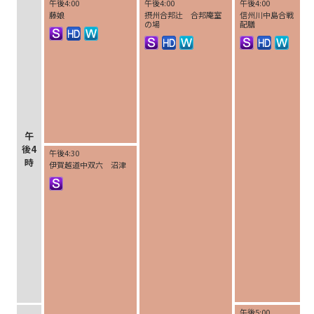
午後4:00
午後4:00
午後4:00
藤娘
摂州合邦辻 合邦庵室
信州川中島合戦 輝
の場
配膳
午
後4
午後4:30
時
伊賀越道中双六 沼津
午後5:00