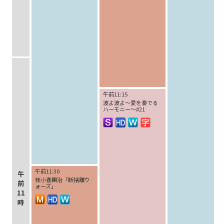
午前11:15
波よ波よ～愛を奏でる
ハーモニー～#21
午前11:30
午
桂小春團治「断捨離ウ
前
ォーズ」
11
時