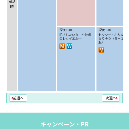
夜3
時
深夜3:30
深夜3:30
犯されたい女 ～被虐
セクシー・ぷりん 癖
のレクイエム～
なりそう（Ｒ－１５
版）
前週へ
次週へ
キャンペーン・PR