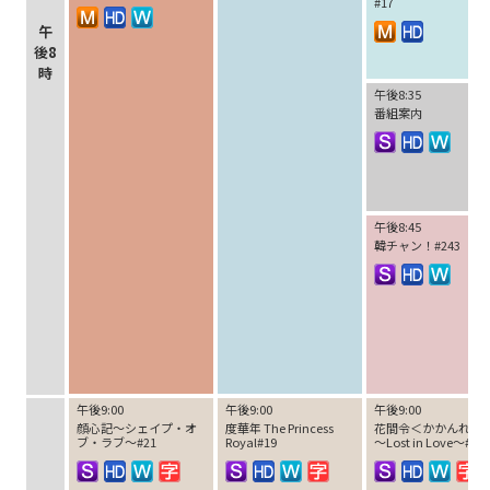
#17
午
後8
時
午後8:35
番組案内
午後8:45
韓チャン！#243
午後9:00
午後9:00
午後9:00
顔心記～シェイプ・オ
度華年 The Princess
花間令＜かかんれい
ブ・ラブ～#21
Royal#19
～Lost in Love～#31