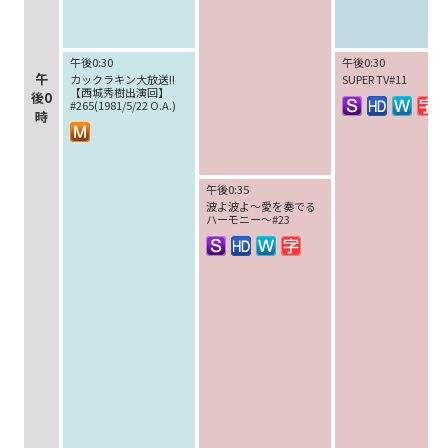
午後0:30
午後0:30
午
カックラキン大放送!!
SUPER TV#11
【西城秀樹出演回】
後0
#265(1981/5/22 O.A.)
時
午後0:35
波よ波よ～愛を奏でる
ハーモニー～#23