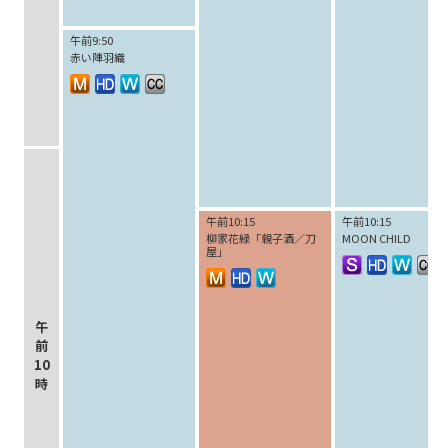
午前9:50
赤い陣羽織
午前10:15
午前10:15
柳家花緑「親子酒／刀
MOON CHILD
屋」
午
前
10
時