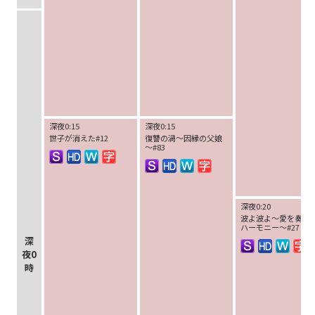
深夜0:15
深夜0:15
世子が消えた#12
復讐の渦～因縁の父娘
～#83
深夜0:20
波よ波よ～愛を奏で
ハーモニー～#27
深
夜0
時