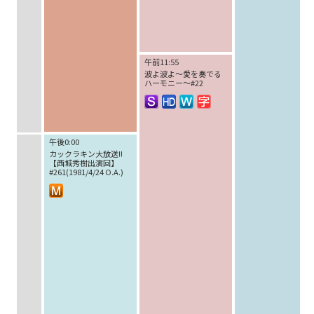
午前11:55
波よ波よ～愛を奏でる
ハーモニー～#22
午後0:00
カックラキン大放送!!
【西城秀樹出演回】
#261(1981/4/24 O.A.)