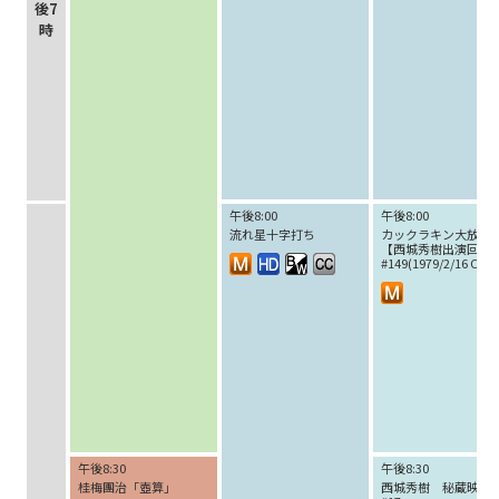
後7
時
午後8:00
午後8:00
流れ星十字打ち
カックラキン大放送!!
【西城秀樹出演回】
#149(1979/2/16 O.A.)
午後8:30
午後8:30
桂梅團治「壺算」
西城秀樹 秘蔵映像