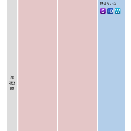
魅せたい女
深
夜2
時