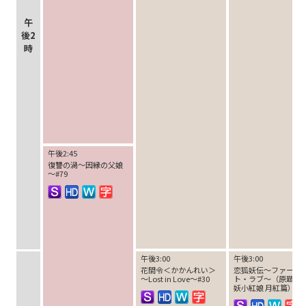
午
後2
時
午後2:45
復讐の渦～因縁の父娘
～#79
午後3:00
午後3:00
花間令＜かかんれい＞
恋狐妖伝～ファース
～Lost in Love～#30
ト・ラブ～（原題：
妖小紅娘 月紅篇）#3