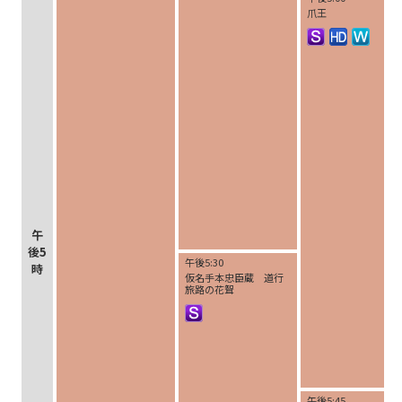
爪王
午
後5
午後5:30
時
仮名手本忠臣蔵 道行
旅路の花聟
午後5:45