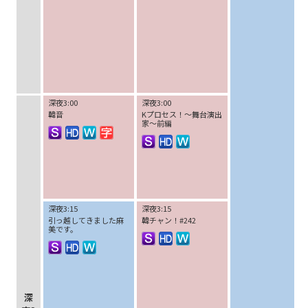
深夜3:00
深夜3:00
韓音
Kプロセス！～舞台演出
家～前編
深夜3:15
深夜3:15
引っ越してきました麻
韓チャン！#242
美です。
深