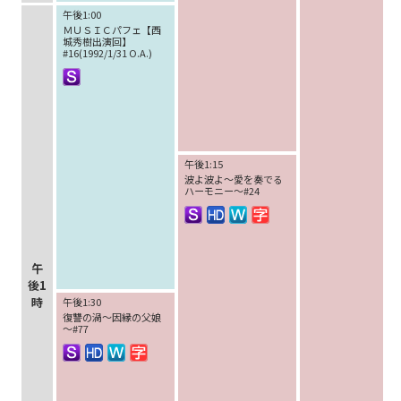
午後1:00
ＭＵＳＩＣパフェ【西
城秀樹出演回】
#16(1992/1/31 O.A.)
午後1:15
波よ波よ～愛を奏でる
ハーモニー～#24
午
後1
時
午後1:30
復讐の渦～因縁の父娘
～#77