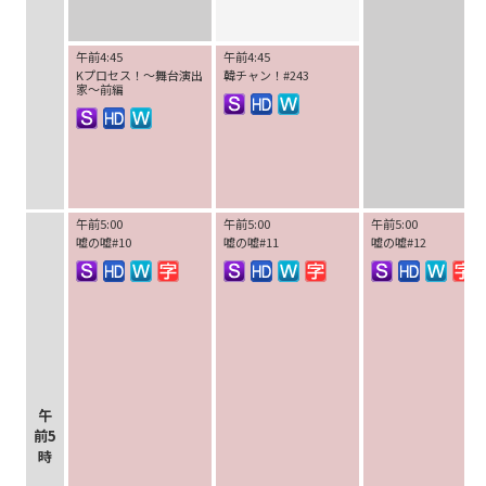
午前4:45
午前4:45
Kプロセス！～舞台演出
韓チャン！#243
家～前編
午前5:00
午前5:00
午前5:00
嘘の嘘#10
嘘の嘘#11
嘘の嘘#12
午
前5
時