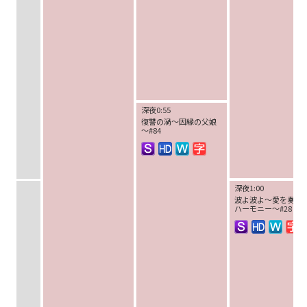
深夜0:55
復讐の渦～因縁の父娘
～#84
深夜1:00
波よ波よ～愛を奏で
ハーモニー～#28