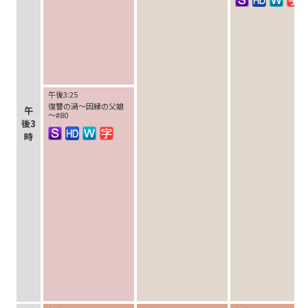
午後3:25
復讐の渦～因縁の父娘
午
～#80
後3
時