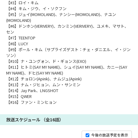
【#3】ロイ・キム
【#4】キム・ジウ、イ・ソクフン
【#5】ジュイ(MOMOLAND)、ナンシー(MOMOLAND)、ナユン
(MOMOLAND)
【#6】ドンホン(VERIVERY)、カンミン(VERIVERY)、ユメキ、マサト、
セン
【#7】TEENTOP
【#8】LUCY
【#9】ポール・キム（サプライズゲスト：チェ・ダニエル、イ・ジン
ソン）
【#10】ナ・ユングォン、ド・ギョンス(EXO)
【#11】ヒトミ(SAY MY NAME)、シュイ(SAY MY NAME)、カニー(SAY
MY NAME)、ドヒ(SAY MY NAME)
【#12】チョロン(Apink)、ナムジュ(Apink)
【#13】ナム・ジヒョン、ムン・サンミン
【#14】Jay Park、LNGSHOT
【#15】QWER
【#16】ファン・ミンヒョン
放送スケジュール （全16話）
今後の放送予定を表示