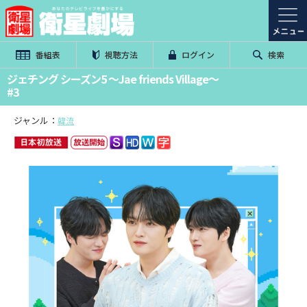
番組表
視聴方法
ログイン
検索
ジェチング シーズン5 ～Jae friends Village～
#3
ジャンル：
韓流