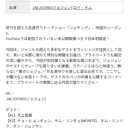
出演
JAEJOONG(ジェジュン)
ロイ・キム
世代を超えた友達作りトークショー「ジェチング」、待望のシーズン
5。
YouTubeでは配信されていない未公開映像つきで日本初放送！
今回は、ジャンルを超えた多彩なゲストをヴィレッジの住民として迎
え、笑いと共感に満ちた特別な時間をお届け。プライベートでも親交
の深い面々から、今回が初対面となる新鮮な顔ぶれまで、ジェジュン
がゲストとディープな語り合いを披露。ステージとはひと味違う、飾
らない“素のジェジュン”が友達作りを楽しむ姿は必見です。ここでし
か聞けない本音トークや、ゲストのカバンの中身を公開するコーナー
まで、プライベートの素顔に迫る内容が盛りだくさん！
MC：
JAEJOONG(ジェジュン)
ゲスト：
【#1】天上智喜
【#2】チョ・ヒョンギュン、キム・ソンギュ(INFINITE)、キム・ミンソ
ク、タン・ジュンサン