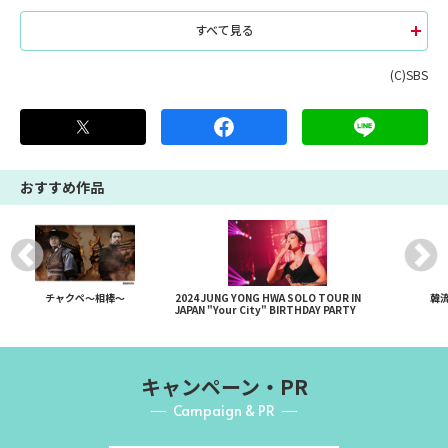
すべて見る
(C)SBS
おすすめ作品
チャクペ～相棒～
2024 JUNG YONG HWA SOLO TOUR IN
韓
JAPAN "Your City" BIRTHDAY PARTY
キャンペーン・PR
Campaign & PR