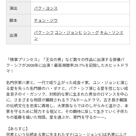
演出
パク・ヨンス
脚本
チョン・ジウ
パク・シフ
ユン・ジョンヒ
シン・グ
キム・ソンミ
出演
ン
「検事プリンセス」「王女の男」など数々の作品に出演する俳優パ
ク・シフが2008年に出演！最高視聴率29.7％を記録した大ヒットドラ
マ！
名門宗家ハ家と、一代で成り上がった成金イ家。ユン・ジョンヒ演じ
る愛を失った名門娘のハ・ダナと、パク・シフ演じる愛を信じない成
金息子のイ・ガンソク、対照的な家に生まれた男女のロマンスを中心
に、さまざまな物語が展開されるラブ&ホームドラマ。古き良き韓国
の伝統文化を忠実に再現し、大家族ならではのしがらみと温かさ、本
家を守るために努力する祖父と、その期待に反して生きていく子供た
ちの葛藤を描いた物語。愛を選ぶか、家門を守るかーー。
【あらすじ】
宗家という伝統ある家に生まれたダナ(ユン・ジョンヒ)は名家にふさ