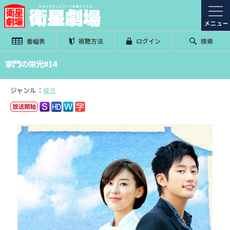
番組表
視聴方法
ログイン
検索
家門の栄光#14
ジャンル：
韓流